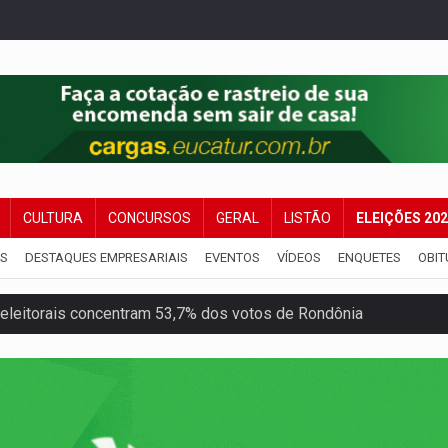
CULTURA
CONCURSOS
GERAL
LISTÃO
ELEIÇÕES 20
IS
DESTAQUES EMPRESARIAIS
EVENTOS
VÍDEOS
ENQUETES
OBIT
eleitorais concentram 53,7% dos votos de Rondônia
candidatos ao Governo de RO partem para tudo ou nada
 em Rondônia coincide com investigação sob sigilo
iário é legal, mas não pode ser automático