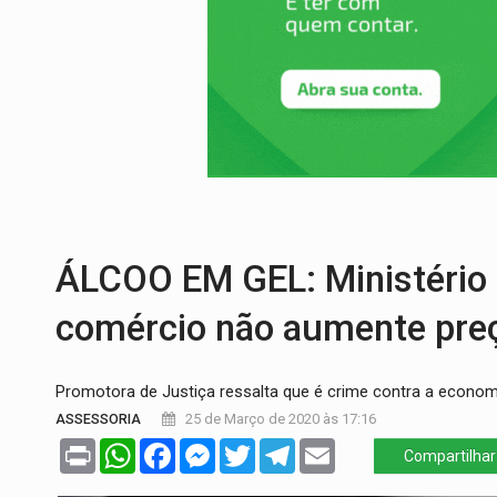
DO HOSPITAL AO CAMPO:
Veja as mais 
EXPANSÃO:
Grupo Nova Era amplia pres
ROTA GLOBAL:
PCC amplia presença inter
CONEXÃO RONDONIAOVIVO:
Museólogo 
EXTENSÃO DE DANOS:
Ferroviários ped
'XANDY DO MOTOCROSS':
Pai morre em 
ÁLCOO EM GEL: Ministério
comércio não aumente pre
Promotora de Justiça ressalta que é crime contra a econom
ASSESSORIA
25 de Março de 2020 às 17:16
Print
WhatsApp
Facebook
Messenger
Twitter
Telegram
Email
Compartilhar