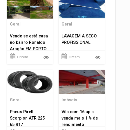
Geral
Geral
Vende se está casa
LAVAGEM A SECO
no bairro Ronaldo
PROFISSIONAL
Aragão EM PORTO
VELHO RO.
Ontem
Ontem
Geral
Imóveis
Pneus Pirelli
Vila com 16 ap a
Scorpion ATR 225
venda mais 1 % de
65 R17
rendimento