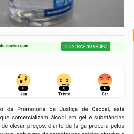
doniaovivo.com.​
ENTRAR NO GRUPO
0
0
0
Uau
Triste
Grr
io da Promotoria de Justiça de Cacoal, está
ue comercializam álcool em gel e substâncias
de elevar preços, diante da larga procura pelos