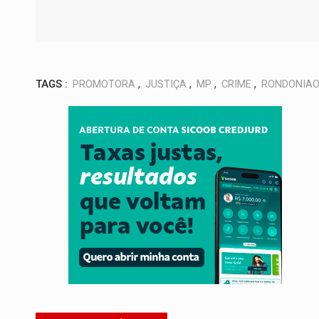
TAGS :
PROMOTORA
,
JUSTIÇA
,
MP
,
CRIME
,
RONDONIAO