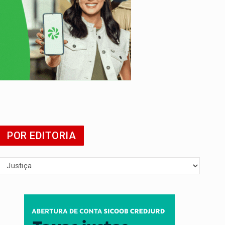
da
do filho
POR EDITORIA