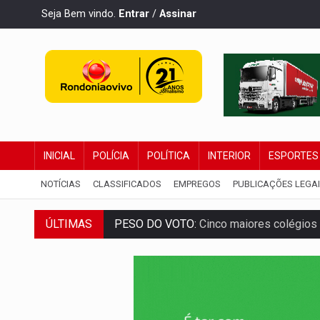
Seja Bem vindo.
Entrar
/
Assinar
INICIAL
POLÍCIA
POLÍTICA
INTERIOR
ESPORTES
NOTÍCIAS
CLASSIFICADOS
EMPREGOS
PUBLICAÇÕES LEGA
ÚLTIMAS
PESO DO VOTO:
Cinco maiores colégios 
COLUNA SEMANAL:
Largada foi dada e 
SOB SUSPEITA:
Entrega de 286 máquinas
ARTIGO:
Reter até 50% no distrato imobil