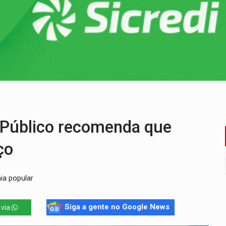
de 200 ações de Marcos Rogério para Rondônia
ença em PVH e transforma Aramix em Super Nova Era
nacional e transforma Brasil em corredor da cocaína
Antônio Ocampo conduz a história de uma ferrovia desgoverna
em ao Iphan recuperação de área atingida por erosão na EFMM
acidente na BR-364 duas semanas após condenação do matador 
 Público recomenda que
ço
ia popular
Siga a gente no Google News
 via