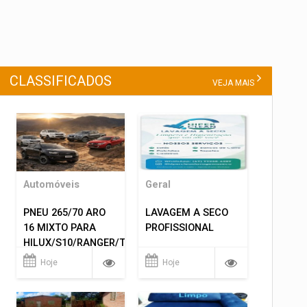
CLASSIFICADOS
VEJA MAIS
Automóveis
Geral
PNEU 265/70 ARO
LAVAGEM A SECO
16 MIXTO PARA
PROFISSIONAL
HILUX/S10/RANGER/TRITON
ETC... MONTAGEM
Hoje
Hoje
GRATIS 599,00