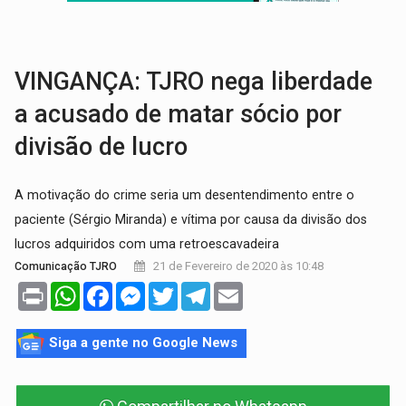
GRAVE:
Homem é esfaqueado no peito durante briga ent
VÍDEO:
Denarc e Receita Federal apreendem 12 kg de skunk e arma que iam
VINGANÇA: TJRO nega liberdade
a acusado de matar sócio por
divisão de lucro
A motivação do crime seria um desentendimento entre o
paciente (Sérgio Miranda) e vítima por causa da divisão dos
lucros adquiridos com uma retroescavadeira
21 de Fevereiro de 2020 às 10:48
Comunicação TJRO
Print
WhatsApp
Facebook
Messenger
Twitter
Telegram
Email
Siga a gente no Google News