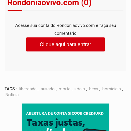
Rondoniaovivo.com (0)
Acesse sua conta do Rondoniaovivo.com e faça seu
comentário
Clique aqui para entrar
TAGS :
liberdade
,
ausado
,
morte
,
sócio
,
bens
,
homicídio
,
Notícia