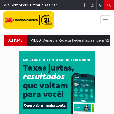
Seja Bem vindo.
Entrar
/
Assinar
ÚLTIMAS
OPERAÇÃO DA PC:
Membros do CV são presos com armas e drogas após c
ENTRADA GRATUITA:
Espetáculo As Marias Somos Nós será apresen
VÍDEO:
Três são presos após furto de motocicleta em frente
CELEBRAÇÃO:
Cerejeiras completa 43 anos de emancipação com progra
SAÚDE:
Anvisa desmente boato sobre presença de plástico ou petr
VÍDEO:
Pitbulls fogem de residência e atacam casal de idosos 
AÇÃO CONJUNTA:
Forças policiais apreendem cerca de 1kg de our
PF ESTÁ APURANDO:
Flávio Bolsonaro escolhe Alfredo Gaspar como vice, alvo de d