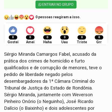
ENTRAR NO GRUPO
0 pessoas reagiram a isso.
0
0
0
0
0
0
Gostei
Amei
Haha
Uau
Triste
Grr
Sérgio Miranda Camargos Fabel, acusado da
prática dos crimes de homicídio e furto
qualificados e de corrupção de menores, teve o
pedido de liberdade negado pelos
desembargadores da 1ª Câmara Criminal do
Tribunal de Justiça do Estado de Rondônia.
Sérgio Miranda, juntamente com Weverson
Pinheiro Onório (o Neguinho), José Ricardo
Dalício (o Baixinho) e dois adolescentes por