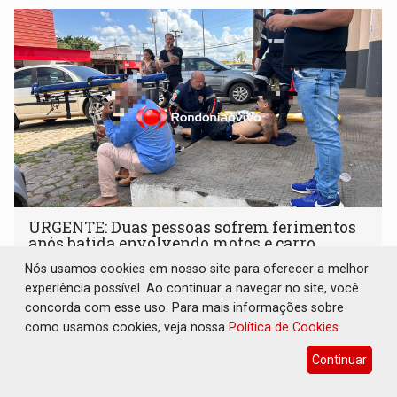
URGENTE: Duas pessoas sofrem ferimentos
após batida envolvendo motos e carro
Nós usamos cookies em nosso site para oferecer a melhor
Polícia
05 de Agosto de 2026 às 11:51
experiência possível. Ao continuar a navegar no site, você
concorda com esse uso. Para mais informações sobre
como usamos cookies, veja nossa
Política de Cookies
Continuar