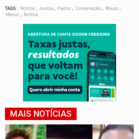
TAGS :
Notícia
,
Justiça
,
Pastor
,
Condenação
,
Abuso
,
Menor.
,
Notícia
MAIS NOTÍCIAS