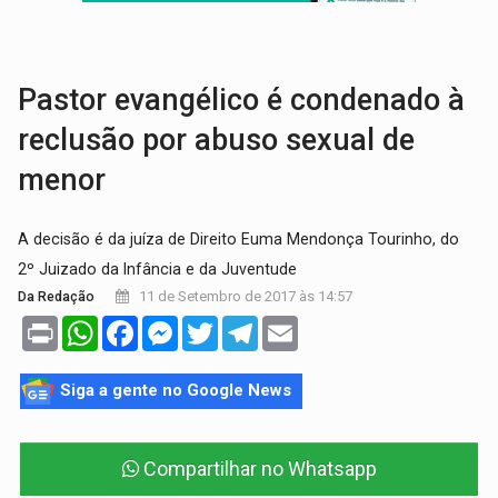
'XANDY DO MOTOCROSS':
Pai morre em acidente na BR-364 duas semanas após condena
PESO DO VOTO:
Cinco maiores colégios eleitorais concentram 53,7% dos v
Pastor evangélico é condenado à
reclusão por abuso sexual de
menor
A decisão é da juíza de Direito Euma Mendonça Tourinho, do
2º Juizado da Infância e da Juventude
11 de Setembro de 2017 às 14:57
Da Redação
Print
WhatsApp
Facebook
Messenger
Twitter
Telegram
Email
Siga a gente no Google News
Compartilhar no Whatsapp