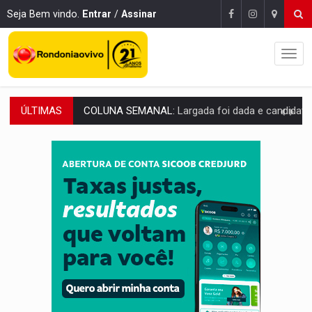
Seja Bem vindo.
Entrar
/
Assinar
ÚLTIMAS
COLUNA SEMANAL:
Largada foi dada e candidatos ao Governo de RO partem 
SOB SUSPEITA:
Entrega de 286 máquinas em Rondônia coincide com investig
ARTIGO:
Reter até 50% no distrato imobiliário é legal, mas não pode 
DO HOSPITAL AO CAMPO:
Veja as mais de 200 ações de Marcos Rogé
EXPANSÃO:
Grupo Nova Era amplia presença em PVH e transforma Aramix em
ROTA GLOBAL:
PCC amplia presença internacional e transforma Brasil em cor
CONEXÃO RONDONIAOVIVO:
Museólogo Antônio Ocampo conduz a história de uma
EXTENSÃO DE DANOS:
Ferroviários pedem ao Iphan recuperação de área atingid