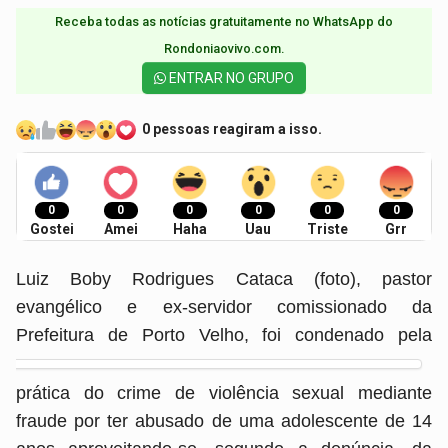
Receba todas as notícias gratuitamente no WhatsApp do
Rondoniaovivo.com.​
ENTRAR NO GRUPO
0 pessoas reagiram a isso.
0
0
0
0
0
0
Gostei
Amei
Haha
Uau
Triste
Grr
Luiz Boby Rodrigues Cataca (foto), pastor
evangélico e ex-servidor comissionado da
Prefeitura de Porto Velho, foi condenado
pela
prática do crime de violência sexual mediante
fraude por ter abusado de uma adolescente de 14