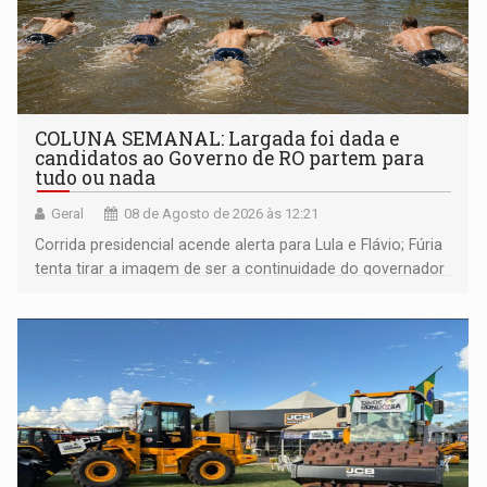
COLUNA SEMANAL: Largada foi dada e
candidatos ao Governo de RO partem para
tudo ou nada
Geral
08 de Agosto de 2026 às 12:21
Corrida presidencial acende alerta para Lula e Flávio; Fúria
tenta tirar a imagem de ser a continuidade do governador
Marcos Rocha; ex-prefeito Hildon Chaves parece ainda
não ter entrado no modo eleição; ABAV faz evento em
Porto Velho