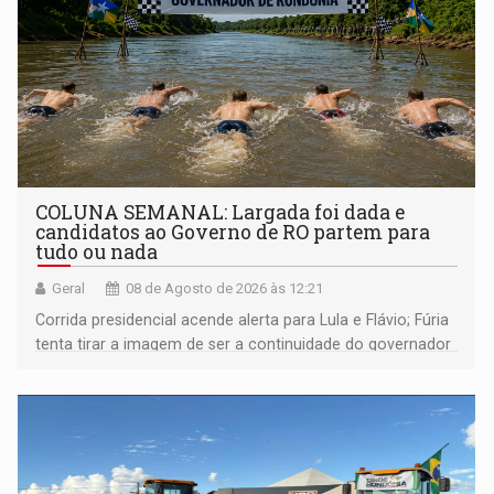
COLUNA SEMANAL: Largada foi dada e
candidatos ao Governo de RO partem para
tudo ou nada
Geral
08 de Agosto de 2026 às 12:21
Corrida presidencial acende alerta para Lula e Flávio; Fúria
tenta tirar a imagem de ser a continuidade do governador
Marcos Rocha; ex-prefeito Hildon Chaves parece ainda
não ter entrado no modo eleição; ABAV faz evento em
Porto Velho