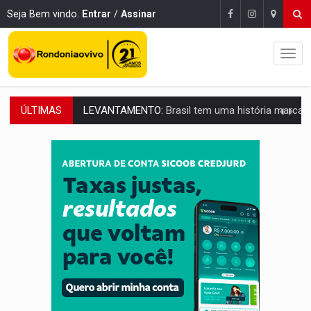
Seja Bem vindo.
Entrar
/
Assinar
ÚLTIMAS
LAMENTÁVEL:
Mulher é encontrada morta dentro de residência e
'XANDY DO MOTOCROSS':
Pai morre em acidente na BR-364 duas semanas após condena
PESO DO VOTO:
Cinco maiores colégios eleitorais concentram 53,7% dos v
COLUNA SEMANAL:
Largada foi dada e candidatos ao Governo de RO partem 
SOB SUSPEITA:
Entrega de 286 máquinas em Rondônia coincide com investig
ARTIGO:
Reter até 50% no distrato imobiliário é legal, mas não pode 
DO HOSPITAL AO CAMPO:
Veja as mais de 200 ações de Marcos Rogé
EXPANSÃO:
Grupo Nova Era amplia presença em PVH e transforma Aramix em