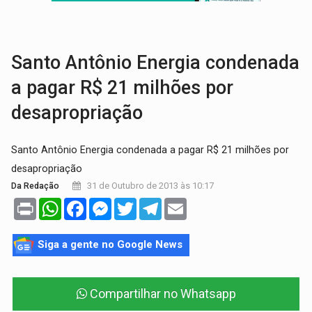
VÍDEO:
Líder religioso é preso por abusar de fiéis sob pretexto de 'pro
LEVANTAMENTO:
Brasil tem uma história marcada por guerras, revoltas e con
Santo Antônio Energia condenada
a pagar R$ 21 milhões por
desapropriação
Santo Antônio Energia condenada a pagar R$ 21 milhões por
desapropriação
31 de Outubro de 2013 às 10:17
Da Redação
Print
WhatsApp
Facebook
Messenger
Twitter
Telegram
Email
Siga a gente no Google News
Compartilhar no Whatsapp