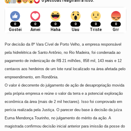
0 pessoas reagiram a isso.
0
0
0
0
0
0
Gostei
Amei
Haha
Uau
Triste
Grr
Por decisão da 8ª Vara Cível de Porto Velho, a empresa responsável
pela hidrelétrica de Santo Antônio, no Rio Madeira, foi condenada ao
pagamento de indenização de R$ 21 milhões, 858 mil, 143 reais e 12
centavos aos herdeiros de um lote rural localizado na área afetada pelo
empreendimento, em Rondônia.
O valor é decorrente do julgamento de ação de desapropriação movida
pela própria empresa e reúne o valor da terra e a potencial exploração
econômica da área (mais de 2 mil hectares). Isso foi comprovado em
perícia realizada pela Justiça. O parecer deu base à decisão da juíza
Euma Mendonça Tourinho, no julgamento do mérito da ação. A
magistrada confirmou decisão inicial anterior para imissão da posse do