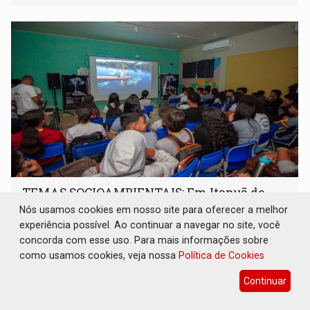
organizações militares da Força Terrestre
TEMAS SOCIOAMBIENTAIS: Em Itapuã do
Oeste, CINEMAZÔNIA leva cinema
Nós usamos cookies em nosso site para oferecer a melhor
amazônico a estudantes na escola
experiência possível. Ao continuar a navegar no site, você
concorda com esse uso. Para mais informações sobre
Cultura
07 de Agosto de 2026 às 18:30
como usamos cookies, veja nossa
Política de Cookies
CINEMAZÔNIA transforma escola em sala de cinema e
aproxima estudantes do audiovisual produzido na
Continuar
Amazônia