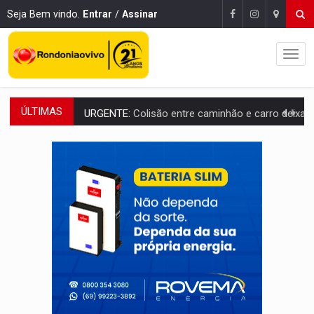
Seja Bem vindo.
Entrar
/
Assinar
ÚLTIMAS
URGENTE:
Colisão entre caminhão e carro deixa quatro mortos e um em est
ENCONTRO:
Amazônia Negra ganha projeção nacional com participação de M
PREVISÃO:
Porto Velho tem chances de chuvas isoladas nesta se
SINDICATOS UNIDOS:
Assembleia Geral delibera greve da educação municip
PROCESSO SELETIVO:
Rondoniaovivo abre oficina de Comunicação com oportunidade
AGOSTO LILÁS:
MPRO lança de portal e promove reflexão sobre trajetória da Le
REGULARIZAÇÃO:
Refis 2026 segue até o fim do ano para regulariz
ROLIM DE MOURA:
Programa da Energisa beneficia 60 famílias com geladeiras e