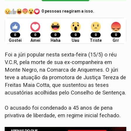
0 pessoas reagiram a isso.
0
0
0
0
0
0
Gostei
Amei
Haha
Uau
Triste
Grr
Foi a júri popular nesta sexta-feira (15/5) o réu
V.C.R, pela morte de sua ex-companheira em
Monte Negro, na Comarca de Ariquemes. O júri
teve a atuação da promotora de Justiça Tereza de
Freitas Maia Cotta, que sustentou as teses
acusatórias acolhidas pelo Conselho de Sentença.
O acusado foi condenado a 45 anos de pena
privativa de liberdade, em regime inicial fechado.