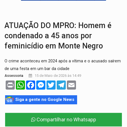
DEEPFAKE:
Sancionada lei contra violência sexual infantil na inte
COLEGIADO:
Brasil e Rússia discutem energia nuclear, defesa e ciênc
ATUAÇÃO DO MPRO: Homem é
condenado a 45 anos por
feminicídio em Monte Negro
O crime aconteceu em 2024 após a vítima e o acusado saírem
de uma festa em um bar da cidade
15 de Maio de 2026 às 14:49
Assessoria
Print
WhatsApp
Facebook
Messenger
Twitter
Telegram
Email
Siga a gente no Google News
Compartilhar no Whatsapp