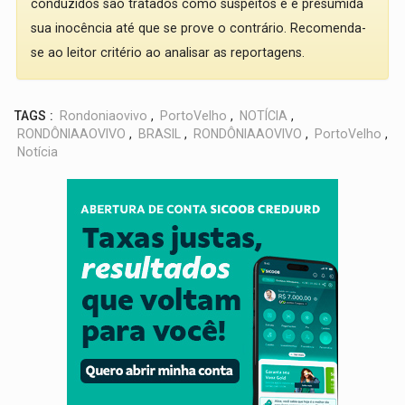
conduzidos são tratados como suspeitos e é presumida
sua inocência até que se prove o contrário. Recomenda-
se ao leitor critério ao analisar as reportagens.
TAGS :
Rondoniaovivo
,
PortoVelho
,
NOTÍCIA
,
RONDÔNIAAOVIVO
,
BRASIL
,
RONDÔNIAAOVIVO
,
PortoVelho
,
Notícia