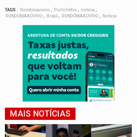
TAGS :
Rondoniaovivo
,
PortoVelho
,
notícia
,
RONDÔNIAAOVIVO
,
Brasil
,
RONDÔNIAAOVIVO
,
Notícia
MAIS NOTÍCIAS