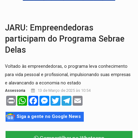
NO CASTANHEIRA:
Denúncia de 'tribunal do crime' leva PM a prender ac
NO FLAGRA:
'Churrasco' e comparsas do CV são presos com moto furtad
JARU: Empreendedoras
participam do Programa Sebrae
Delas
Voltado às empreendedoras, o programa leva conhecimento
para vida pessoal e profissional, impulsionando suas empresas
e alavancando a economia no estado
13 de Março de 2025 às 10:54
Assessoria
Print
WhatsApp
Facebook
Messenger
Twitter
Telegram
Email
Siga a gente no Google News