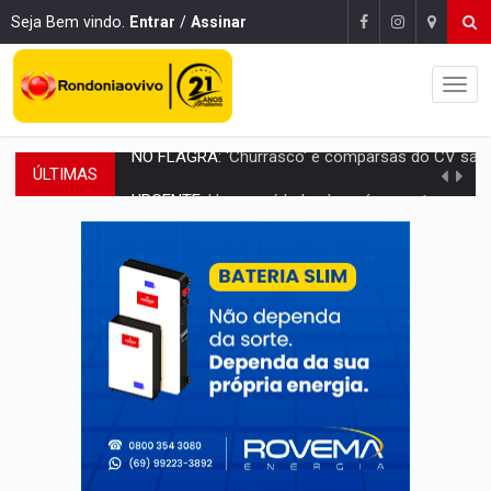
Seja Bem vindo.
Entrar
/
Assinar
ÚLTIMAS
URGENTE:
Homem é baleado após apontar arma para eq
GRAVE:
Homem é esfaqueado no peito durante briga ent
VÍDEO:
Denarc e Receita Federal apreendem 12 kg de skunk e arma que iam
OPERAÇÃO DA PC:
Membros do CV são presos com armas e drogas após c
ENTRADA GRATUITA:
Espetáculo As Marias Somos Nós será apresen
VÍDEO:
Três são presos após furto de motocicleta em frente
CELEBRAÇÃO:
Cerejeiras completa 43 anos de emancipação com progra
SAÚDE:
Anvisa desmente boato sobre presença de plástico ou petr