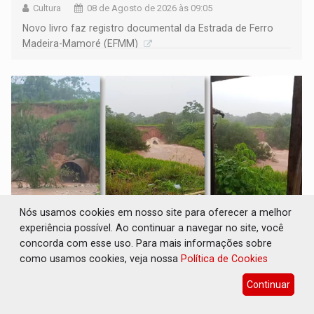
Cultura
08 de Agosto de 2026 às 09:05
Novo livro faz registro documental da Estrada de Ferro
Madeira-Mamoré (EFMM)
Nós usamos cookies em nosso site para oferecer a melhor
experiência possível. Ao continuar a navegar no site, você
concorda com esse uso. Para mais informações sobre
EXTENSÃO DE DANOS: Ferroviários pedem
ao Iphan recuperação de área atingida por
como usamos cookies, veja nossa
Política de Cookies
erosão na EFMM
Continuar
Geral
08 de Agosto de 2026 às 09:03