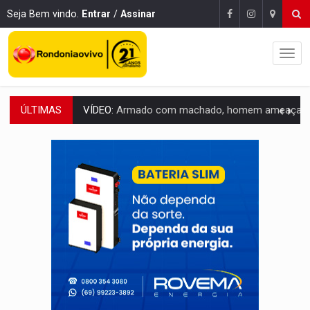
Seja Bem vindo.
Entrar
/
Assinar
VÍDEO:
Armado com machado, homem ameaça matar sobrinha grávida e com
ÚLTIMAS
TRIBUNAL DO CRIME:
Homem é espancado por facção criminosa 
VÍDEO:
Perseguição é registrada no shopping após colombiana furtar ce
LUDOPATIA:
Apostas online começam a afetar produtividade e rotina
REFLORESTAMENTO:
Plantar árvores não será mais suficiente para comprov
OVNIS NA LUA:
Cientistas alertam para possível base secreta no satélite n
ACABOU COM PEUGEOT:
Incêndio destrói carro que era rebocado para oficina no
VÍDEO:
Ladrão é filmado furtando moto na frente do bar 