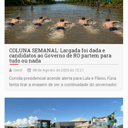
COLUNA SEMANAL: Largada foi dada e
candidatos ao Governo de RO partem para
tudo ou nada
Geral
08 de Agosto de 2026 às 12:21
Corrida presidencial acende alerta para Lula e Flávio; Fúria
tenta tirar a imagem de ser a continuidade do governador
Marcos Rocha; ex-prefeito Hildon Chaves parece ainda
não ter entrado no modo eleição; ABAV faz evento em
Porto Velho