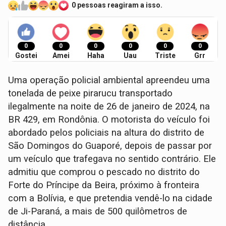
0 pessoas reagiram a isso.
0
0
0
0
0
0
Gostei
Amei
Haha
Uau
Triste
Grr
Uma operação policial ambiental apreendeu uma
tonelada de peixe pirarucu transportado
ilegalmente na noite de 26 de janeiro de 2024, na
BR 429, em Rondônia. O motorista do veículo foi
abordado pelos policiais na altura do distrito de
São Domingos do Guaporé, depois de passar por
um veículo que trafegava no sentido contrário. Ele
admitiu que comprou o pescado no distrito do
Forte do Príncipe da Beira, próximo à fronteira
com a Bolívia, e que pretendia vendê-lo na cidade
de Ji-Paraná, a mais de 500 quilômetros de
distância.