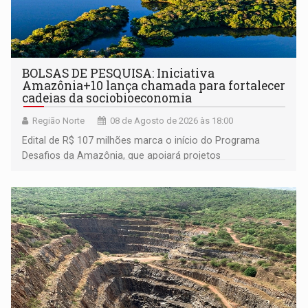
BOLSAS DE PESQUISA: Iniciativa
Amazônia+10 lança chamada para fortalecer
cadeias da sociobioeconomia
Região Norte
08 de Agosto de 2026 às 18:00
Edital de R$ 107 milhões marca o início do Programa
Desafios da Amazônia, que apoiará projetos
desenvolvidos por redes de pesquisa e inovação. A
submissão de pré-propostas poderá ser feita até 1º de
setembro