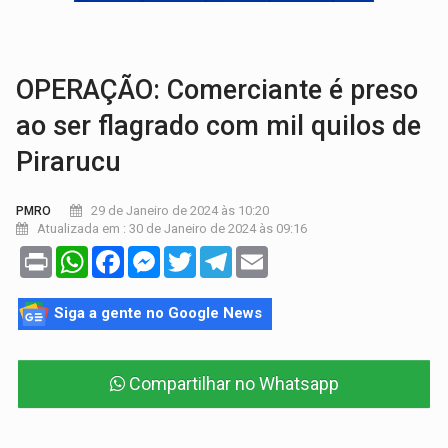
MAIS RIGOR:
Nova lei endurece punição por abuso sexual contra crian
POLUIÇÃO E RISCOS:
Retirada de fiação irregular avança no país e em PVH p
OPERAÇÃO: Comerciante é preso
ao ser flagrado com mil quilos de
Pirarucu
29 de Janeiro de 2024 às 10:20
PMRO
Atualizada em : 30 de Janeiro de 2024 às 09:16
Print
WhatsApp
Facebook
Messenger
Twitter
Telegram
Email
Siga a gente no Google News
Compartilhar no Whatsapp