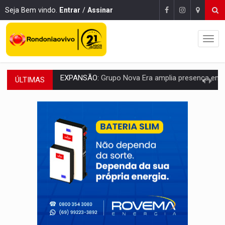
Seja Bem vindo.
Entrar
/
Assinar
ÚLTIMAS
ROTA GLOBAL:
PCC amplia presença internacional e transforma Brasil em cor
CONEXÃO RONDONIAOVIVO:
Museólogo Antônio Ocampo conduz a história de uma
EXTENSÃO DE DANOS:
Ferroviários pedem ao Iphan recuperação de área atingid
VARIANDO O CARDÁPIO:
Veja essa receita de carne assada para o a
PREJUÍZO AOS ESTUDANTES:
Greve dos professores em PVH é considerada 
POSSESSÃO DE DEBORAH LOGAN:
Terror mistura mistério e filmagens quase
TRANSPARÊNCIA:
TCE reúne candidatos ao Governo e apresenta diagnó
ELAS DECIDEM:
Mulheres são maioria e representam 52% do eleitorado de 