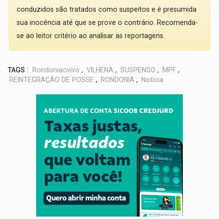
conduzidos são tratados como suspeitos e é presumida
sua inocência até que se prove o contrário. Recomenda-
se ao leitor critério ao analisar as reportagens.
TAGS :
Rondoniaovivo
,
VILHENA
,
SUSPENSO
,
MPF
,
REINTEGRAÇÃO DE POSSE
,
RONDONIA
,
Notícia