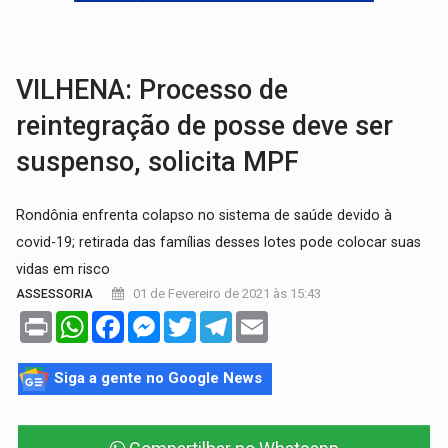
DO HOSPITAL AO CAMPO:
Veja as mais de 200 ações de Marcos Rogé
EXPANSÃO:
Grupo Nova Era amplia presença em PVH e transforma Aramix em
VILHENA: Processo de
reintegração de posse deve ser
suspenso, solicita MPF
Rondônia enfrenta colapso no sistema de saúde devido à
covid-19; retirada das famílias desses lotes pode colocar suas
vidas em risco
01 de Fevereiro de 2021 às 15:43
ASSESSORIA
Print
WhatsApp
Facebook
Messenger
Twitter
Telegram
Email
Siga a gente no Google News