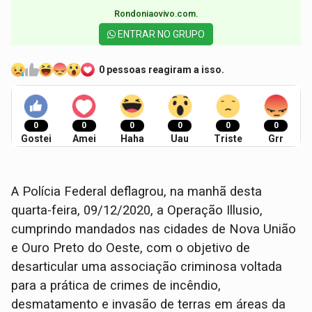
Rondoniaovivo.com.​
ENTRAR NO GRUPO
0 pessoas reagiram a isso.
0
0
0
0
0
0
Gostei
Amei
Haha
Uau
Triste
Grr
A Polícia Federal deflagrou, na manhã desta
quarta-feira, 09/12/2020, a Operação Illusio,
cumprindo mandados nas cidades de Nova União
e Ouro Preto do Oeste, com o objetivo de
desarticular uma associação criminosa voltada
para a prática de crimes de incêndio,
desmatamento e invasão de terras em áreas da