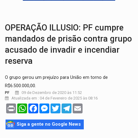
TRAGÉDIA:
Sobe para cinco o número de mortos em colisão entre carreta e Fia
TRANSPORTE DE ARROZ:
MPF assegura cumprimento da legislação sobre transporte d
OPERAÇÃO ILLUSIO: PF cumpre
mandados de prisão contra grupo
acusado de invadir e incendiar
reserva
O grupo gerou um prejuízo para União em torno de
R$6.500.000,00.
09 de Dezembro de 2020 às 11:52
PF
Atualizada em : 04 de Fevereiro de 2025 às 08:16
Print
WhatsApp
Facebook
Messenger
Twitter
Telegram
Email
Siga a gente no Google News