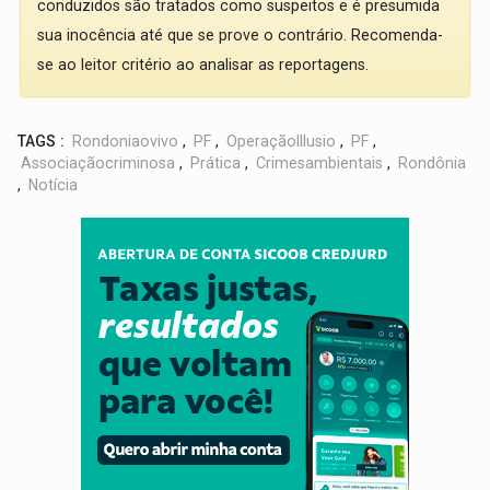
conduzidos são tratados como suspeitos e é presumida
sua inocência até que se prove o contrário. Recomenda-
se ao leitor critério ao analisar as reportagens.
TAGS :
Rondoniaovivo
,
PF
,
OperaçãoIllusio
,
PF
,
Associaçãocriminosa
,
Prática
,
Crimesambientais
,
Rondônia
,
Notícia