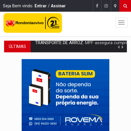
Seja Bem vindo.
Entrar
/
Assinar
ÚLTIMAS
DEEPFAKE:
Sancionada lei contra violência sexual infantil na inte
COLEGIADO:
Brasil e Rússia discutem energia nuclear, defesa e ciênc
URGENTE:
Colisão entre caminhão e carro deixa quatro mortos e um em est
ENCONTRO:
Amazônia Negra ganha projeção nacional com participação de M
PREVISÃO:
Porto Velho tem chances de chuvas isoladas nesta se
SINDICATOS UNIDOS:
Assembleia Geral delibera greve da educação municip
PROCESSO SELETIVO:
Rondoniaovivo abre oficina de Comunicação com oportunidade
AGOSTO LILÁS:
MPRO lança de portal e promove reflexão sobre trajetória da Le