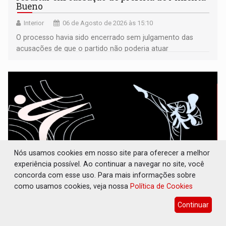
Bueno
Interior
06 de Agosto de 2026 às 15:10
O processo havia sido encerrado sem julgamento das
acusações de que o partido não poderia atuar
isoladamente
Nós usamos cookies em nosso site para oferecer a melhor
experiência possível. Ao continuar a navegar no site, você
concorda com esse uso. Para mais informações sobre
como usamos cookies, veja nossa
Política de Cookies
INCLUSÃO: APAE Porto Velho abre
inscrições para taekwondo
Continuar
Esporte
06 de Agosto de 2026 às 15:08