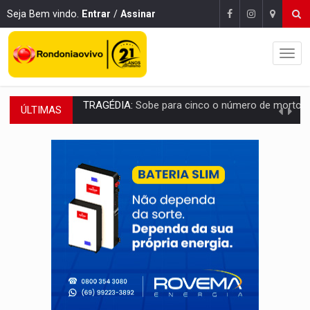
Seja Bem vindo.
Entrar
/
Assinar
ÚLTIMAS
TRANSPORTE DE ARROZ:
MPF assegura cumprimento da legislação sobre transporte d
DEEPFAKE:
Sancionada lei contra violência sexual infantil na inte
COLEGIADO:
Brasil e Rússia discutem energia nuclear, defesa e ciênc
URGENTE:
Colisão entre caminhão e carro deixa quatro mortos e um em est
ENCONTRO:
Amazônia Negra ganha projeção nacional com participação de M
PREVISÃO:
Porto Velho tem chances de chuvas isoladas nesta se
SINDICATOS UNIDOS:
Assembleia Geral delibera greve da educação municip
PROCESSO SELETIVO:
Rondoniaovivo abre oficina de Comunicação com oportunidade