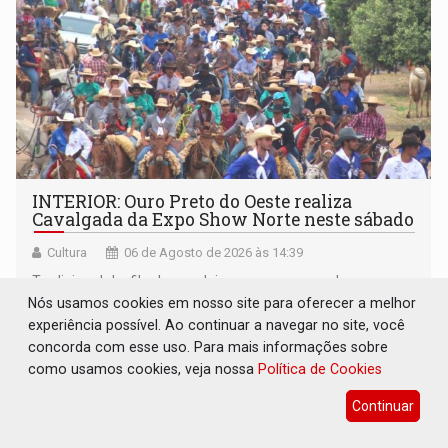
INTERIOR: Ouro Preto do Oeste realiza
Cavalgada da Expo Show Norte neste sábado
Cultura
06 de Agosto de 2026 às 14:39
Tradicional desfile de cavaleiros e amazonas abre a
Nós usamos cookies em nosso site para oferecer a melhor
programação da Expo Show Norte 2026 e deve reunir
experiência possível. Ao continuar a navegar no site, você
milhares de participantes e espectadores no município
concorda com esse uso. Para mais informações sobre
como usamos cookies, veja nossa
Política de Cookies
Continuar