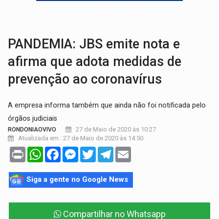
BRASIL CONTRA O CRIME:
Acusado de guardar armas de facção é preso com rev
TRAGÉDIA:
Sobe para cinco o número de mortos em colisão entre carreta e Fia
PANDEMIA: JBS emite nota e
afirma que adota medidas de
prevenção ao coronavírus
A empresa informa também que ainda não foi notificada pelo
órgãos judiciais
27 de Maio de 2020 às 10:27
RONDONIAOVIVO
Atualizada em : 27 de Maio de 2020 às 14:50
Print
WhatsApp
Facebook
Messenger
Twitter
Telegram
Email
Siga a gente no Google News
Compartilhar no Whatsapp