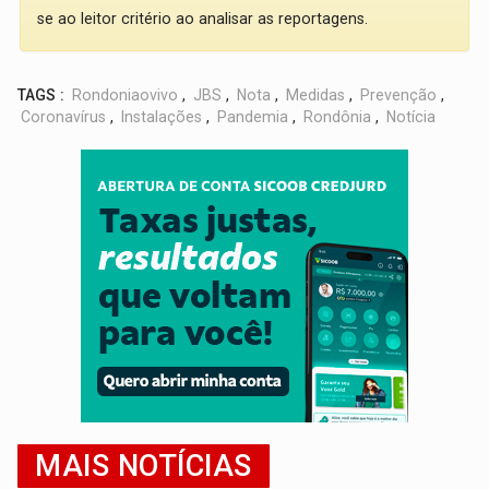
se ao leitor critério ao analisar as reportagens.
TAGS :
Rondoniaovivo
,
JBS
,
Nota
,
Medidas
,
Prevenção
,
Coronavírus
,
Instalações
,
Pandemia
,
Rondônia
,
Notícia
MAIS NOTÍCIAS