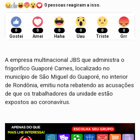
0 pessoas reagiram a isso.
0
0
0
0
0
0
Gostei
Amei
Haha
Uau
Triste
Grr
A empresa multinacional JBS que administra o
frigorífico Guaporé Carnes, localizado no
município de São Miguel do Guaporé, no interior
de Rondônia, emitiu nota rebatendo as acusações
de que os trabalhadores da unidade estão
expostos ao coronavírus.