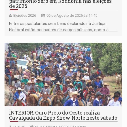
patrimônio zero em Rondônia nas eleições
de 2026
Eleições 2026
06 de Agosto de 2026 às 14:45
Entre os postulantes sem bens declarados à Justiça
Eleitoral estão ocupantes de cargos públicos, como a
deputada federal Cristiane Lopes (PODE), o vereador
Pedro Geovar (PP) e a vice-prefeita Magna dos Anjos
(NOVO)
INTERIOR: Ouro Preto do Oeste realiza
Cavalgada da Expo Show Norte neste sábado