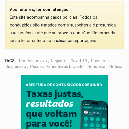
Aos leitores, ler com atenção
Este site acompanha casos policiais. Todos os
conduzidos são tratados como suspeitos e é presumida
sua inocência até que se prove o contrário. Recomenda-
se ao leitor critério ao analisar as reportagens.
TAGS :
Rondoniaovivo
,
Registro
,
Covid-19
,
Pandemia
,
Suspensão
,
Pesca
,
Pimenteiras D'Oeste
,
Rondônia
,
Notícia