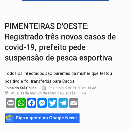
TRANSPORTE DE ARROZ:
MPF assegura cumprimento da legislação sobre transporte d
DEEPFAKE:
Sancionada lei contra violência sexual infantil na inte
PIMENTEIRAS D'OESTE:
Registrado três novos casos de
covid-19, prefeito pede
suspensão de pesca esportiva
Todos os infectados são parentes da mulher que testou
positivo e foi transferida para Cacoal
25 de Maio de 2020 às 11:46
Folha do Sul Online
Atualizada em : 25 de Maio de 2020 às 11:49
Print
WhatsApp
Facebook
Messenger
Twitter
Telegram
Email
Siga a gente no Google News