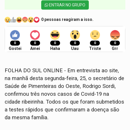
ENTRAR NO GRUPO
0 pessoas reagiram a isso.
0
0
0
0
0
0
Gostei
Amei
Haha
Uau
Triste
Grr
FOLHA DO SUL ONLINE - Em entrevista ao site,
na manhã desta segunda-feira, 25, o secretário de
Saúde de Pimenteiras do Oeste, Rodrigo Sordi,
confirmou três novos casos de Covid-19 na
cidade ribeirinha. Todos os que foram submetidos
a testes rápidos que confirmaram a doença são
da mesma família.