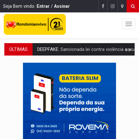
Seja Bem vindo.
Entrar
/
Assinar
ÚLTIMAS
COLEGIADO:
Brasil e Rússia discutem energia nuclear, defesa e ciênc
URGENTE:
Colisão entre caminhão e carro deixa quatro mortos e um em est
ENCONTRO:
Amazônia Negra ganha projeção nacional com participação de M
PREVISÃO:
Porto Velho tem chances de chuvas isoladas nesta se
SINDICATOS UNIDOS:
Assembleia Geral delibera greve da educação municip
PROCESSO SELETIVO:
Rondoniaovivo abre oficina de Comunicação com oportunidade
AGOSTO LILÁS:
MPRO lança de portal e promove reflexão sobre trajetória da Le
REGULARIZAÇÃO:
Refis 2026 segue até o fim do ano para regulariz