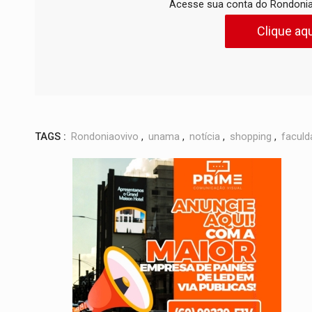
Acesse sua conta do Rondonia
Clique aqu
TAGS :
Rondoniaovivo
,
unama
,
notícia
,
shopping
,
faculd