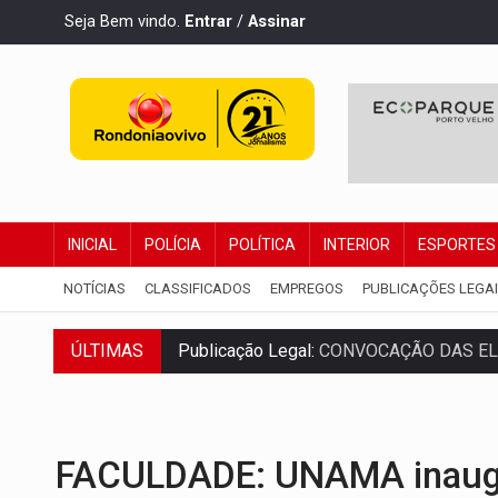
Seja Bem vindo.
Entrar
/
Assinar
INICIAL
POLÍCIA
POLÍTICA
INTERIOR
ESPORTES
NOTÍCIAS
CLASSIFICADOS
EMPREGOS
PUBLICAÇÕES LEGA
Publicação Legal:
CONVOCAÇÃO DAS ELE
ÚLTIMAS
RO EMPREENDEDORA:
2ª edição da feir
FORTALECIMENTO:
Contratação de novos
FACULDADE: UNAMA inaugu
URGENTE:
Condutor de carro avança cruz