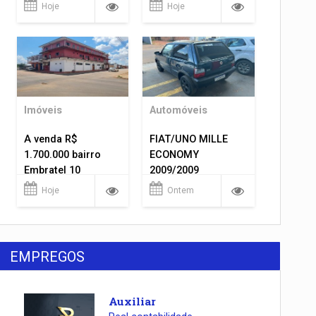
1.400.000
Hoje
Hoje
Imóveis
Automóveis
A venda R$
FIAT/UNO MILLE
1.700.000 bairro
ECONOMY
Embratel 10
2009/2009
apartamentos!
Hoje
Ontem
EMPREGOS
Auxiliar