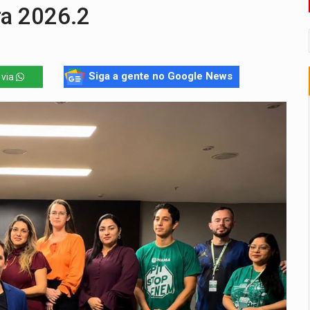
ansforma indignação e esperança em rock no seu novo single
ra 2026.2
enunciado por transmitir HIV a quatro mulheres
flagra a terceira fase da Operação Contemplados
Siga a gente no Google News
 via
que recebeu R$ 12 mi em emendas estão no mesmo endereço
oral manda tirar vídeo com suposta deepfake do ar em RO
a é preso durante operação policial