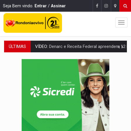
Seja Bem vindo.
Entrar
/
Assinar
ÚLTIMAS
OPERAÇÃO DA PC:
Membros do CV são presos com armas e drogas após c
ENTRADA GRATUITA:
Espetáculo As Marias Somos Nós será apresen
VÍDEO:
Três são presos após furto de motocicleta em frente
CELEBRAÇÃO:
Cerejeiras completa 43 anos de emancipação com progra
SAÚDE:
Anvisa desmente boato sobre presença de plástico ou petr
VÍDEO:
Pitbulls fogem de residência e atacam casal de idosos 
AÇÃO CONJUNTA:
Forças policiais apreendem cerca de 1kg de our
PF ESTÁ APURANDO:
Flávio Bolsonaro escolhe Alfredo Gaspar como vice, alvo de d