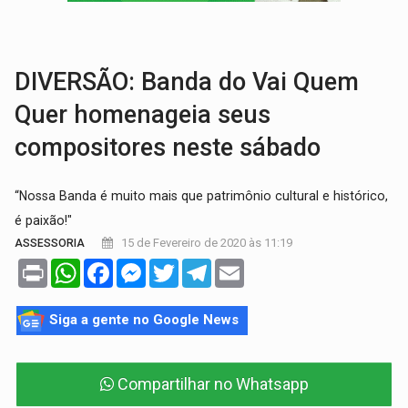
GRAVE:
Homem é esfaqueado no peito durante briga ent
VÍDEO:
Denarc e Receita Federal apreendem 12 kg de skunk e arma que iam
DIVERSÃO: Banda do Vai Quem
Quer homenageia seus
compositores neste sábado
“Nossa Banda é muito mais que patrimônio cultural e histórico,
é paixão!"
15 de Fevereiro de 2020 às 11:19
ASSESSORIA
Print
WhatsApp
Facebook
Messenger
Twitter
Telegram
Email
Siga a gente no Google News
Compartilhar no Whatsapp