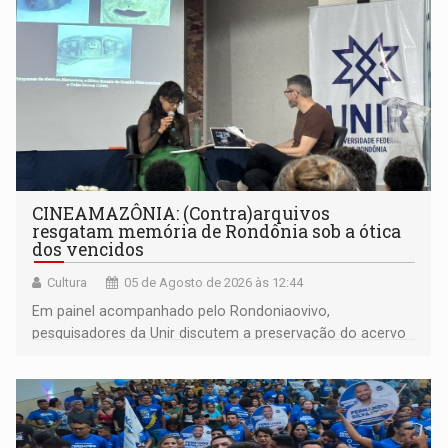
CINEAMAZÔNIA: (Contra)arquivos
resgatam memória de Rondônia sob a ótica
dos vencidos
Cultura
05 de Agosto de 2026 às 12:44
Em painel acompanhado pelo Rondoniaovivo,
pesquisadores da Unir discutem a preservação do acervo
do século 20 e o legado de Sílvio Tendler, que defendia a
memória como bússola para o futuro