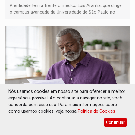
A entidade tem à frente o médico Luís Aranha, que dirige
o campus avançada da Universidade de São Paulo no
município rondoniense de Montenegro
Nós usamos cookies em nosso site para oferecer a melhor
experiência possível. Ao continuar a navegar no site, você
NOVA MAMORÉ: Patrimônio do IPRENOM
concorda com esse uso. Para mais informações sobre
cresce 95% e atinge R$ 136 milhões
como usamos cookies, veja nossa
Política de Cookies
Interior
05 de Agosto de 2026 às 14:15
Continuar
IPRENOM encerra junho de 2026 com patrimônio de R$
136,27 milhões, rentabilidade acumulada acima da meta