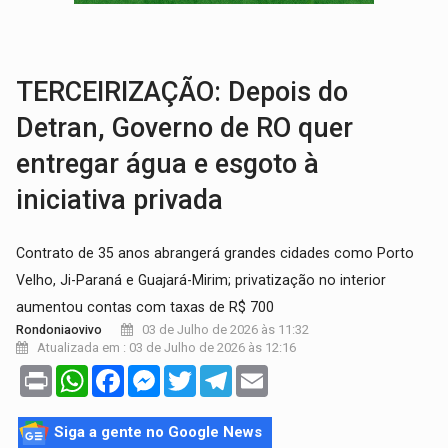
GRAVE:
Homem é esfaqueado no peito durante briga ent
VÍDEO:
Denarc e Receita Federal apreendem 12 kg de skunk e arma que iam
TERCEIRIZAÇÃO: Depois do
Detran, Governo de RO quer
entregar água e esgoto à
iniciativa privada
Contrato de 35 anos abrangerá grandes cidades como Porto
Velho, Ji-Paraná e Guajará-Mirim; privatização no interior
aumentou contas com taxas de R$ 700
03 de Julho de 2026 às 11:32
Rondoniaovivo
Atualizada em : 03 de Julho de 2026 às 12:16
Print
WhatsApp
Facebook
Messenger
Twitter
Telegram
Email
Siga a gente no Google News