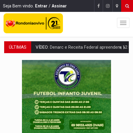
Seja Bem vindo.
Entrar
/
Assinar
ÚLTIMAS
OPERAÇÃO DA PC:
Membros do CV são presos com armas e drogas após c
ENTRADA GRATUITA:
Espetáculo As Marias Somos Nós será apresen
VÍDEO:
Três são presos após furto de motocicleta em frente
CELEBRAÇÃO:
Cerejeiras completa 43 anos de emancipação com progra
SAÚDE:
Anvisa desmente boato sobre presença de plástico ou petr
VÍDEO:
Pitbulls fogem de residência e atacam casal de idosos 
AÇÃO CONJUNTA:
Forças policiais apreendem cerca de 1kg de our
PF ESTÁ APURANDO:
Flávio Bolsonaro escolhe Alfredo Gaspar como vice, alvo de d