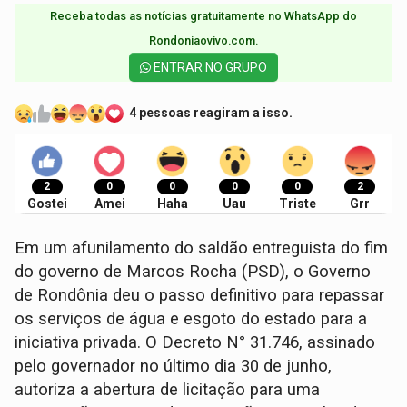
Receba todas as notícias gratuitamente no WhatsApp do
Rondoniaovivo.com.​
ENTRAR NO GRUPO
4 pessoas reagiram a isso.
2
0
0
0
0
2
Gostei
Amei
Haha
Uau
Triste
Grr
Em um afunilamento do saldão entreguista do fim
do governo de Marcos Rocha (PSD), o Governo
de Rondônia deu o passo definitivo para repassar
os serviços de água e esgoto do estado para a
iniciativa privada. O Decreto N° 31.746, assinado
pelo governador no último dia 30 de junho,
autoriza a abertura de licitação para uma