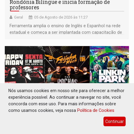
Rondônia Bilíngue e inicia formação de
professores
Geral
05 de Agosto de 2026 às 11:27
Ferramenta amplia o ensino de Inglês e Espanhol na rede
estadual e começa a ser implantada com capacitação de
docentes em todas as regionais de educação
Nós usamos cookies em nosso site para oferecer a melhor
experiência possível. Ao continuar a navegar no site, você
concorda com esse uso. Para mais informações sobre
como usamos cookies, veja nossa
Política de Cookies
GREGO ORIGINAL PUB: Happy Friday,
Continuar
Feijuka com Rock e Especial Linkin Park
agitam o fim de semana