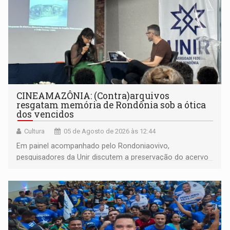
CINEAMAZÔNIA: (Contra)arquivos
resgatam memória de Rondônia sob a ótica
dos vencidos
Cultura
05 de Agosto de 2026 às 12:44
Em painel acompanhado pelo Rondoniaovivo,
pesquisadores da Unir discutem a preservação do acervo
do século 20 e o legado de Sílvio Tendler, que defendia a
memória como bússola para o futuro