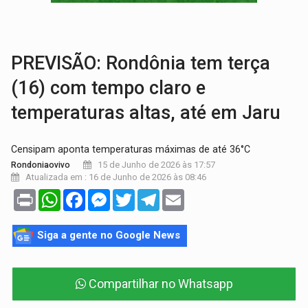
OPERAÇÃO DA PC:
Membros do CV são presos com armas e drogas após c
ENTRADA GRATUITA:
Espetáculo As Marias Somos Nós será apresen
PREVISÃO: Rondônia tem terça
(16) com tempo claro e
temperaturas altas, até em Jaru
Censipam aponta temperaturas máximas de até 36°C
15 de Junho de 2026 às 17:57
Rondoniaovivo
Atualizada em : 16 de Junho de 2026 às 08:46
Print
WhatsApp
Facebook
Messenger
Twitter
Telegram
Email
Siga a gente no Google News
Compartilhar no Whatsapp