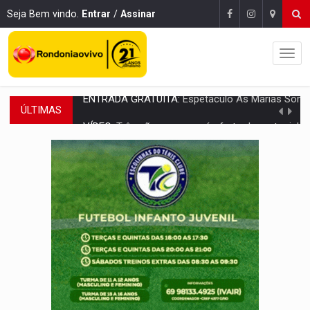
Seja Bem vindo.
Entrar
/
Assinar
ÚLTIMAS
VÍDEO:
Três são presos após furto de motocicleta em frente
CELEBRAÇÃO:
Cerejeiras completa 43 anos de emancipação com progra
SAÚDE:
Anvisa desmente boato sobre presença de plástico ou petr
VÍDEO:
Pitbulls fogem de residência e atacam casal de idosos 
AÇÃO CONJUNTA:
Forças policiais apreendem cerca de 1kg de our
PF ESTÁ APURANDO:
Flávio Bolsonaro escolhe Alfredo Gaspar como vice, alvo de d
NO CENTRO:
Colisão entre ônibus e carro provoca lentidão
ELEIÇÕES 2026:
Candidato a deputado estadual declara carros por R$ 25 e casas