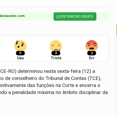
doniaovivo.com.​
ENTRAR NO GRUPO
0
0
2
Uau
Triste
Grr
CE-RO) determinou nesta sexta-feira (12) a
o de conselheiro do Tribunal de Contas (TCE),
efinitivamente das funções na Corte e encerra o
ndo a penalidade máxima no âmbito disciplinar da