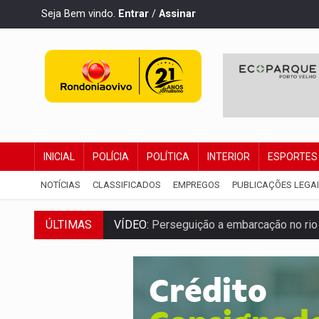
Seja Bem vindo.
Entrar
/
Assinar
INICIAL
POLÍCIA
POLÍTICA
INTERIOR
ESPORTES
NOTÍCIAS
CLASSIFICADOS
EMPREGOS
PUBLICAÇÕES LEGA
VÍDEO:
Perseguição a embarcação no rio
ÚLTIMAS
MEGA SENA:
Prêmio acumula para R$ 16
Publicação Legal:
AVISO DE LICITAÇÃO:
PROVA CONTÁBIL:
UNNESA apresenta do
VÍDEO:
Ciclista é atropelado por carro na