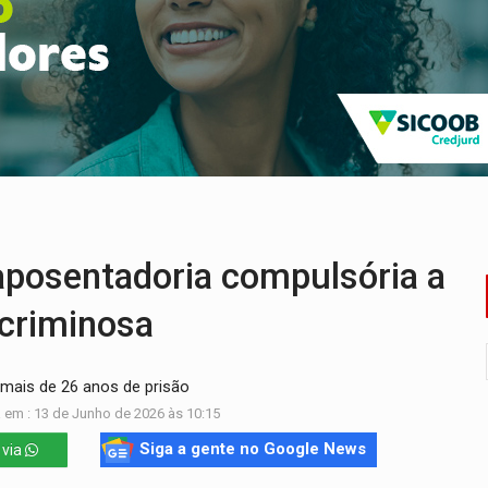
 PREGÃO ELETRÔNICO N.º 90136/2026/SUPEL/RO
es do sorteio da Copa do Brasil 2026
504/2025/SUPEL/RO
e não conseguiram em anos na educação de Porto Velho
za celebração gratuita neste domingo (9)
posentadoria compulsória a
 criminosa
 mais de 26 anos de prisão
 em : 13 de Junho de 2026 às 10:15
Siga a gente no Google News
 via