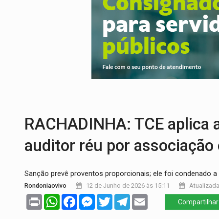
Publicação Legal:
AVISO DE LICITAÇÃO:
FUTEBOL:
Confira classificados e detalh
Publicação Legal:
CONCORRÊNCIA Nº 90
EM 18 MESES:
Léo Moraes entrega o qu
DIA DOS PAIS:
Bailarina da Praça organi
RACHADINHA: TCE aplica a
auditor réu por associação
Sanção prevê proventos proporcionais; ele foi condenado a
Rondoniaovivo
12 de Junho de 2026 às 15:11
Atualizada
Print
WhatsApp
Facebook
Messenger
Twitter
Telegram
Email
Compartilhar