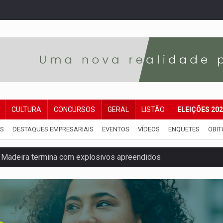
CULTURA
CONCURSOS
GERAL
LISTÃO
ELEIÇÕES 20
IS
DESTAQUES EMPRESARIAIS
EVENTOS
VÍDEOS
ENQUETES
OBIT
 Madeira termina com explosivos apreendidos
5 milhões
 PREGÃO ELETRÔNICO Nº 90091/2025/SUPEL/RO
cumentos e questiona apreensão da PF em PVH
 região Central de Porto Velho