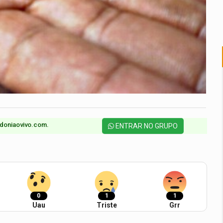
doniaovivo.com.​
ENTRAR NO GRUPO
0
1
1
Uau
Triste
Grr