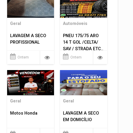
Geral
Automóveis
LAVAGEM A SECO
PNEU 175/75 ARO
PROFISSIONAL
14 T GOL /CELTA/
SAV / STRADA ETC..
R$ 219,99
Ontem
Ontem
MONTAGEM GRATIS
Geral
Geral
Motos Honda
LAVAGEM A SECO
EM DOMICÍLIO