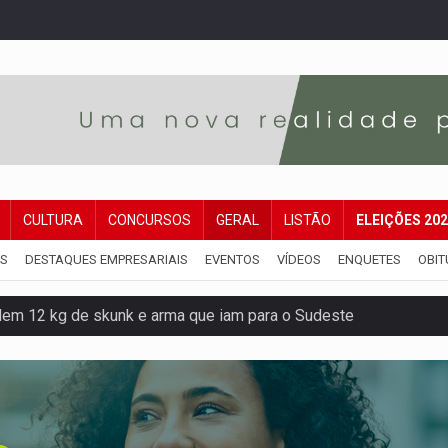
CULTURA
CONCURSOS
GERAL
LISTÃO
ELEIÇÕES 20
IS
DESTAQUES EMPRESARIAIS
EVENTOS
VÍDEOS
ENQUETES
OBIT
dem 12 kg de skunk e arma que iam para o Sudeste
resos com armas e drogas após crime de tortur@
as Somos Nós será apresentado na capital
tocicleta em frente de academia
nos de emancipação com programação esportiva