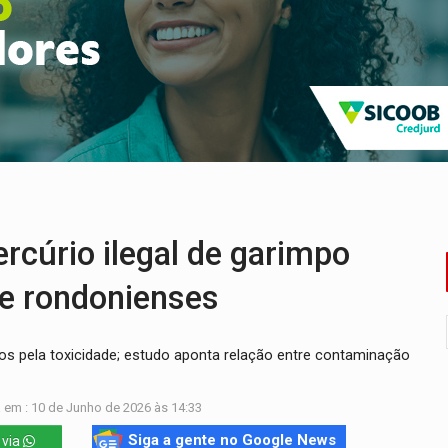
sença de plástico ou petróleo em ovos
tacam casal de idosos na zona Leste
endem cerca de 1kg de ouro em Rondônia
scolhe Alfredo Gaspar como vice, alvo de denúncia por estupro
ante briga entre vizinhos
úrio ilegal de garimpo
ce rondonienses
dos pela toxicidade; estudo aponta relação entre contaminação
 em : 10 de Junho de 2026 às 14:33
Siga a gente no Google News
 via