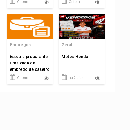
Ontem
Ontem
Empregos
Geral
Estou a procura de
Motos Honda
uma vaga de
emprego de caseiro
em porto velho
Ontem
há 2 dias
rondônia