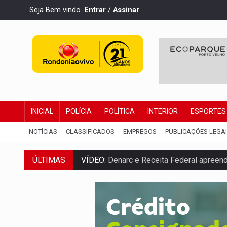
Seja Bem vindo.
Entrar
/
Assinar
INICIAL
POLÍCIA
POLÍTICA
INTERIOR
ESPORTES
NOTÍCIAS
CLASSIFICADOS
EMPREGOS
PUBLICAÇÕES LEGA
VÍDEO:
Denarc e Receita Federal apreen
ÚLTIMAS
OPERAÇÃO DA PC:
Membros do CV são p
ENTRADA GRATUITA:
Espetáculo As Mari
VÍDEO:
Três são presos após furto de mo
CELEBRAÇÃO:
Cerejeiras completa 43 a