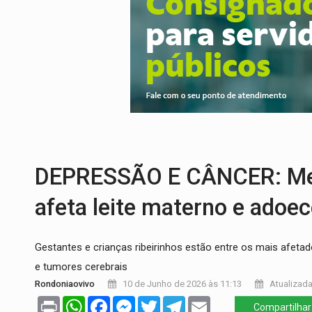
SAÚDE:
Anvisa desmente boato sobre pre
VÍDEO:
Pitbulls fogem de residência e a
AÇÃO CONJUNTA:
Forças policiais apre
PF ESTÁ APURANDO:
Flávio Bolsonaro e
GRAVE:
Homem é esfaqueado no peito dur
DEPRESSÃO E CÂNCER: Merc
afeta leite materno e adoe
Gestantes e crianças ribeirinhos estão entre os mais afeta
e tumores cerebrais
Rondoniaovivo
10 de Junho de 2026 às 11:13
Atualizada
Print
WhatsApp
Facebook
Messenger
Twitter
Telegram
Email
Compartilhar