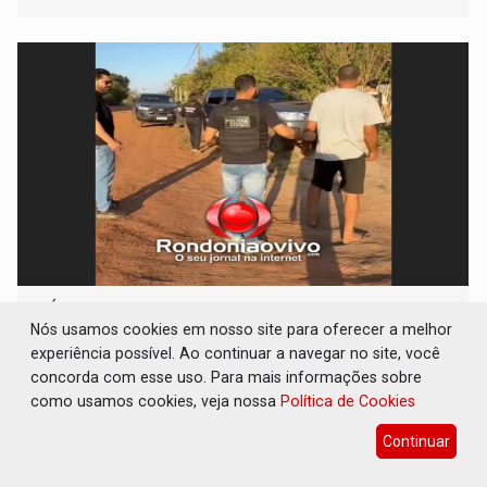
VÍDEO: Líder religioso é preso por abusar de
fiéis sob pretexto de 'processo de cura'
Nós usamos cookies em nosso site para oferecer a melhor
experiência possível. Ao continuar a navegar no site, você
Polícia
08 de Agosto de 2026 às 15:09
concorda com esse uso. Para mais informações sobre
como usamos cookies, veja nossa
Política de Cookies
Continuar