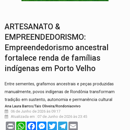
ACABOU COM PEUGEOT:
Incêndio destrói carro que era rebocado para oficina no
VÍDEO:
Ladrão é filmado furtando moto na frente do bar 
ARTESANATO &
EMPREENDEDORISMO:
Empreendedorismo ancestral
fortalece renda de famílias
indígenas em Porto Velho
Entre sementes, grafismos ancestrais e peças produzidas
manualmente, povos indígenas de Rondônia transformam
tradição em sustento, autonomia e permanência cultural
Ana Laura Barros/Tais Oliveira/Rondoniaovivo
06 de Junho de 2026 às 09:17
Atualizada em : 07 de Junho de 2026 às 23:45
Print
WhatsApp
Facebook
Messenger
Twitter
Telegram
Email