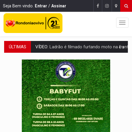
Seja Bem vindo.
Entrar
/
Assinar
ÚLTIMAS
BOLSAS DE PESQUISA:
Iniciativa Amazônia+10 lança chamada para fortalecer cadeia
MATERIAL:
Brasil tem grandes reservas de urânio, mas produz pouco e impo
VÍDEO:
Serpente capturada na fábrica da Coca-Cola é devolvid
HOMENAGEM:
Cientistas cassados pelo AI-5 se tornam pesquisadores emér
VÍDEO:
Perseguição é registrada no shopping após colombiana furtar ce
LUDOPATIA:
Apostas online começam a afetar produtividade e rotina
REFLORESTAMENTO:
Plantar árvores não será mais suficiente para comprov
OVNIS NA LUA:
Cientistas alertam para possível base secreta no satélite n