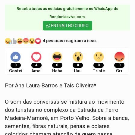
Receba todas as notícias gratuitamente no WhatsApp do
Rondoniaovivo.com.​
ENTRAR NO GRUPO
4 pessoas reagiram a isso.
0
4
0
0
0
0
Gostei
Amei
Haha
Uau
Triste
Grr
Por Ana Laura Barros e Tais Oliveira*
O som das conversas se mistura ao movimento
dos turistas no complexo da Estrada de Ferro
Madeira-Mamoré, em Porto Velho. Sobre a banca,
sementes, fibras naturais, penas e colares
coloridos chamam atenção de quem passa.