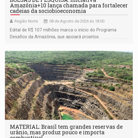
Amazônia+10 lança chamada para fortalecer
cadeias da sociobioeconomia
Região Norte
08 de Agosto de 2026 às 18:00
Edital de R$ 107 milhões marca o início do Programa
Desafios da Amazônia, que apoiará projetos
desenvolvidos por redes de pesquisa e inovação. A
submissão de pré-propostas poderá ser feita até 1º de
setembro
MATERIAL: Brasil tem grandes reservas de
urânio, mas produz pouco e importa
combustível