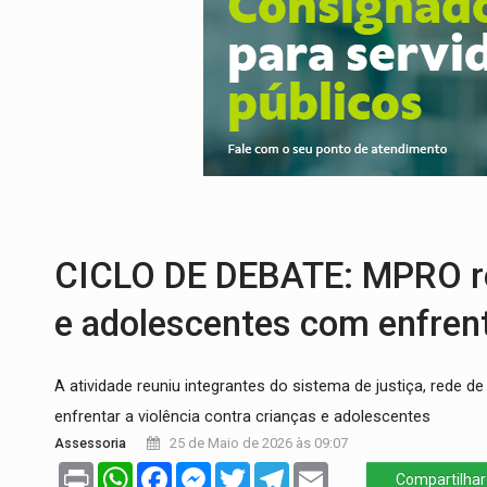
SINDICATOS UNIDOS:
Assembleia Geral 
PROCESSO SELETIVO:
Rondoniaovivo abr
AGOSTO LILÁS:
MPRO lança de portal e p
REGULARIZAÇÃO:
Refis 2026 segue até o
TRANSPORTE DE ARROZ:
MPF assegura c
CICLO DE DEBATE: MPRO re
e adolescentes com enfren
A atividade reuniu integrantes do sistema de justiça, rede de
enfrentar a violência contra crianças e adolescentes
Assessoria
25 de Maio de 2026 às 09:07
Print
WhatsApp
Facebook
Messenger
Twitter
Telegram
Email
Compartilhar