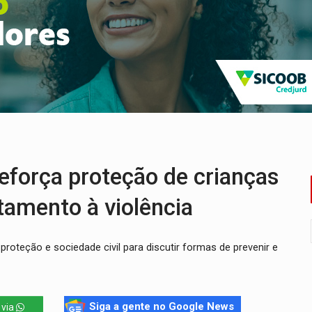
delibera greve da educação municipal em Porto Velho
e oficina de Comunicação com oportunidade de integrar equipe
romove reflexão sobre trajetória da Lei Maria da Penha
 fim do ano para regularização de débitos
umprimento da legislação sobre transporte de cargas por em
força proteção de crianças
tamento à violência
 proteção e sociedade civil para discutir formas de prevenir e
Siga a gente no Google News
 via