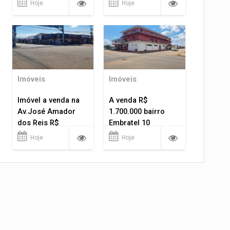
Hoje
Hoje
Imóveis
Imóveis
Imóvel a venda na
A venda R$
Av.José Amador
1.700.000 bairro
dos Reis R$
Embratel 10
1.400.000
apartamentos!
Hoje
Hoje