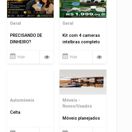
Geral
Geral
PRECISANDO DE
Kit com 4 cameras
DINHEIRO?
intelbras completo
Hoje
Hoje
Automóveis
Móveis -
Novos/Usados
Celta
Móveis planejados