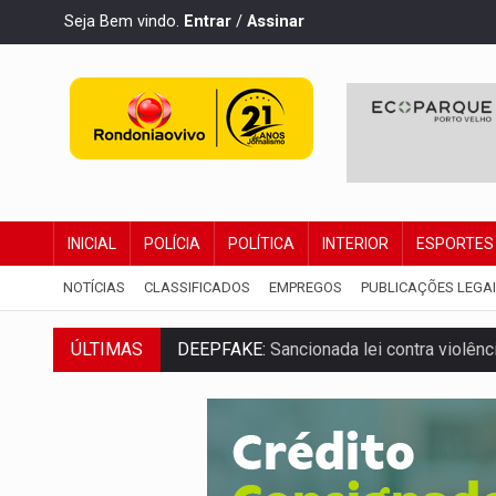
Seja Bem vindo.
Entrar
/
Assinar
INICIAL
POLÍCIA
POLÍTICA
INTERIOR
ESPORTES
NOTÍCIAS
CLASSIFICADOS
EMPREGOS
PUBLICAÇÕES LEGA
DEEPFAKE:
Sancionada lei contra violência
ÚLTIMAS
COLEGIADO:
Brasil e Rússia discutem ene
URGENTE:
Colisão entre caminhão e carr
ENCONTRO:
Amazônia Negra ganha projeç
PREVISÃO:
Porto Velho tem chances de c