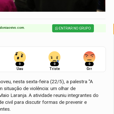
doniaovivo.com.​
ENTRAR NO GRUPO
0
0
0
Uau
Triste
Grr
eu, nesta sexta-feira (22/5), a palestra "A
m situação de violência: um olhar de
aio Laranja. A atividade reuniu integrantes do
e civil para discutir formas de prevenir e
entes.