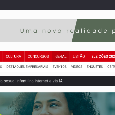
CULTURA
CONCURSOS
GERAL
LISTÃO
ELEIÇÕES 20
IS
DESTAQUES EMPRESARIAIS
EVENTOS
VÍDEOS
ENQUETES
OBIT
 sexual infantil na internet e via IA
rgia nuclear, defesa e ciência em Brasília
o deixa quatro mortos e um em estado grave na BR
ão nacional com participação de Marcela Bonfim
huvas isoladas nesta sexta-feira (7)