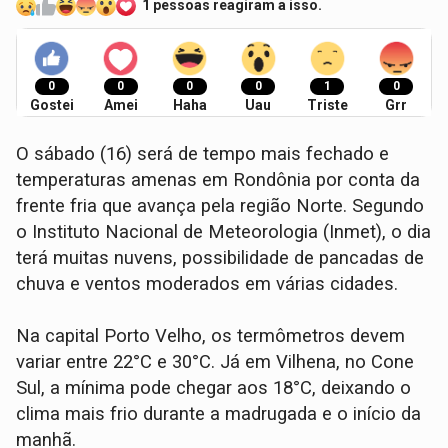
1 pessoas reagiram a isso.
0
0
0
0
1
0
Gostei
Amei
Haha
Uau
Triste
Grr
O sábado (16) será de tempo mais fechado e
temperaturas amenas em Rondônia por conta da
frente fria que avança pela região Norte. Segundo
o Instituto Nacional de Meteorologia (Inmet), o dia
terá muitas nuvens, possibilidade de pancadas de
chuva e ventos moderados em várias cidades.
Na capital Porto Velho, os termômetros devem
variar entre 22°C e 30°C. Já em Vilhena, no Cone
Sul, a mínima pode chegar aos 18°C, deixando o
clima mais frio durante a madrugada e o início da
manhã.