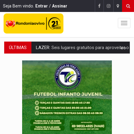
Seja Bem vindo.
Entrar
/
Assinar
ÚLTIMAS
VÍDEO:
FTICCO e Força Tática prendem membro do CV com arma e drogas em
INCLUSÃO:
Prefeitura fortalece parceria com a APAE para ampliar ações v
DEFESA:
Exército testa inovações no combate a drones durante exerc
TEMAS SOCIOAMBIENTAIS:
Em Itapuã do Oeste, CINEMAZÔNIA leva cinema amazônico 
PREVISÃO:
Interior de Rondônia terá sábado (8) de calor intenso
INFRAESTRUTURA:
Após quase 30 anos de espera, asfalto chega ao bairr
A ILHA:
Coreografia de Rondônia estreia na programação do Festival de Dan
ELEIÇÕES 2026:
Sgt. Mouza esclarece 'erro de digitação' em declaração de patrim