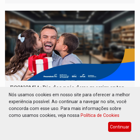
urbanos
ECONOMIA: Dia dos pais deve movimentar
R$ 8,5 bilhões e RO projeta alta de 8,8%
Nós usamos cookies em nosso site para oferecer a melhor
experiência possível. Ao continuar a navegar no site, você
Geral
07 de Agosto de 2026 às 10:10
concorda com esse uso. Para mais informações sobre
Data comemorativa se consolida como a quarta mais
como usamos cookies, veja nossa
Política de Cookies
relevante do calendário varejista, impulsionada pelo menor
desemprego em 14 anos e pela recuperação da renda
Continuar
média do trabalhador