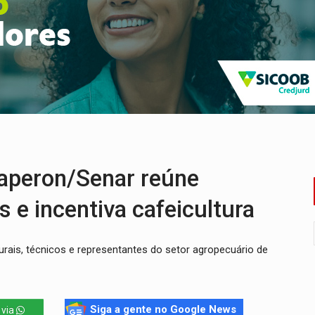
 frente do bar da Marleide
nia+10 lança chamada para fortalecer cadeias da sociobioecono
de urânio, mas produz pouco e importa combustível
Coca-Cola é devolvida a natureza
 por facção criminosa no Cai N'Água
ping após colombiana furtar celular de menina
aperon/Senar reúne
 e incentiva cafeicultura
rurais, técnicos e representantes do setor agropecuário de
Siga a gente no Google News
 via