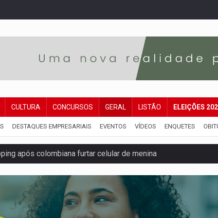
CULTURA
CONCURSOS
GERAL
LISTÃO
ELEIÇÕES 20
IS
DESTAQUES EMPRESARIAIS
EVENTOS
VÍDEOS
ENQUETES
OBIT
etar produtividade e rotina nas empresas
o será mais suficiente para comprovar área recuperado
ossível base secreta no satélite natural da Terra
i carro que era rebocado para oficina no Centro de Porto Velho