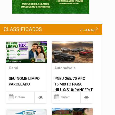
CLASSIFICADOS
VEJA MAIS
Geral
Automóveis
SEU NOME LIMPO
PNEU 265/70 ARO
PARCELADO
16 MIXTO PARA
HILUX/S10/RANGER/TRITON
ETC... MONTAGEM
Ontem
Ontem
GRATIS 599,00