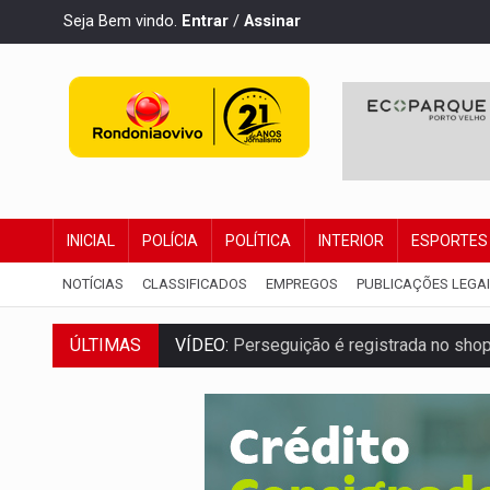
Seja Bem vindo.
Entrar
/
Assinar
INICIAL
POLÍCIA
POLÍTICA
INTERIOR
ESPORTES
NOTÍCIAS
CLASSIFICADOS
EMPREGOS
PUBLICAÇÕES LEGA
ÚLTIMAS
LUDOPATIA:
Apostas online começam a af
REFLORESTAMENTO:
Plantar árvores nã
OVNIS NA LUA:
Cientistas alertam para p
ACABOU COM PEUGEOT:
Incêndio destró