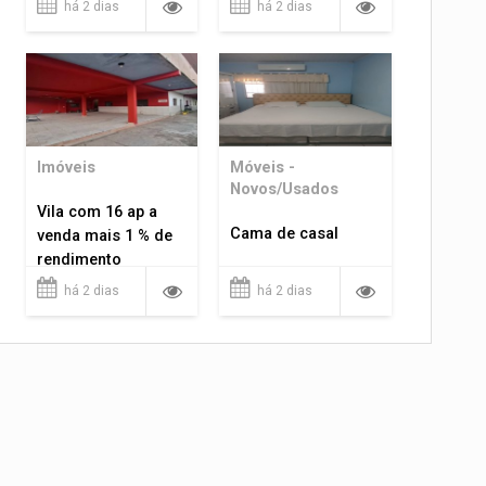
há 2 dias
há 2 dias
Imóveis
Móveis -
Novos/Usados
Vila com 16 ap a
Cama de casal
venda mais 1 % de
rendimento
há 2 dias
há 2 dias