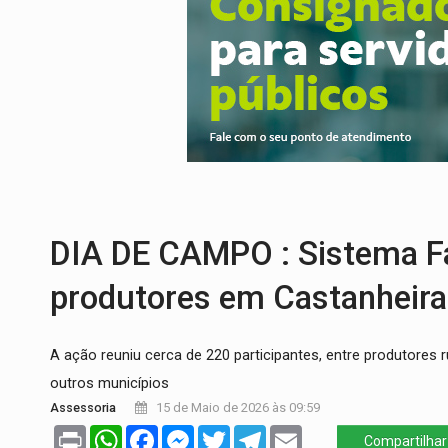
VÍDEO:
Ladrão é filmado furtando moto na
BOLSAS DE PESQUISA:
Iniciativa Amazô
MATERIAL:
Brasil tem grandes reservas 
VÍDEO:
Serpente capturada na fábrica da 
TRIBUNAL DO CRIME:
Homem é espancado
VÍDEO:
Perseguição é registrada no shop
DIA DE CAMPO : Sistema F
produtores em Castanheiras
A ação reuniu cerca de 220 participantes, entre produtores 
outros municípios
Assessoria
15 de Maio de 2026 às 09:59
Print
WhatsApp
Facebook
Messenger
Twitter
Telegram
Email
Compartilhar