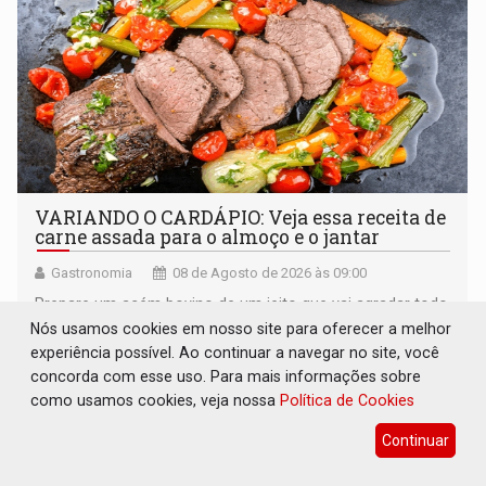
VARIANDO O CARDÁPIO: Veja essa receita de
carne assada para o almoço e o jantar
Gastronomia
08 de Agosto de 2026 às 09:00
Prepare um acém bovino de um jeito que vai agradar todo
tipo de paladar
Nós usamos cookies em nosso site para oferecer a melhor
experiência possível. Ao continuar a navegar no site, você
concorda com esse uso. Para mais informações sobre
como usamos cookies, veja nossa
Política de Cookies
Continuar