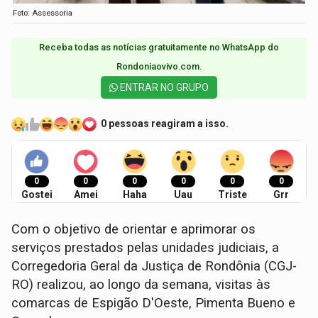
Foto: Assessoria
Receba todas as notícias gratuitamente no WhatsApp do
Rondoniaovivo.com.​
ENTRAR NO GRUPO
0 pessoas reagiram a isso.
0
0
0
0
0
0
Gostei
Amei
Haha
Uau
Triste
Grr
Com o objetivo de orientar e aprimorar os
serviços prestados pelas unidades judiciais, a
Corregedoria Geral da Justiça de Rondônia (CGJ-
RO) realizou, ao longo da semana, visitas às
comarcas de Espigão D'Oeste, Pimenta Bueno e