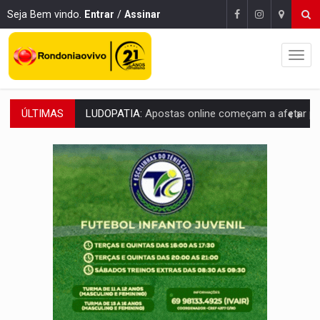
Seja Bem vindo.
Entrar
/
Assinar
ÚLTIMAS
REFLORESTAMENTO:
Plantar árvores não será mais suficiente para comprov
OVNIS NA LUA:
Cientistas alertam para possível base secreta no satélite n
ACABOU COM PEUGEOT:
Incêndio destrói carro que era rebocado para oficina no
VÍDEO:
Ladrão é filmado furtando moto na frente do bar 
BOLSAS DE PESQUISA:
Iniciativa Amazônia+10 lança chamada para fortalecer cadeia
MATERIAL:
Brasil tem grandes reservas de urânio, mas produz pouco e impo
VÍDEO:
Serpente capturada na fábrica da Coca-Cola é devolvid
HOMENAGEM:
Cientistas cassados pelo AI-5 se tornam pesquisadores emér