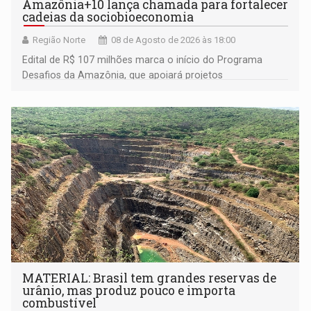
Amazônia+10 lança chamada para fortalecer
cadeias da sociobioeconomia
Região Norte
08 de Agosto de 2026 às 18:00
Edital de R$ 107 milhões marca o início do Programa
Desafios da Amazônia, que apoiará projetos
desenvolvidos por redes de pesquisa e inovação. A
submissão de pré-propostas poderá ser feita até 1º de
setembro
MATERIAL: Brasil tem grandes reservas de
urânio, mas produz pouco e importa
combustível