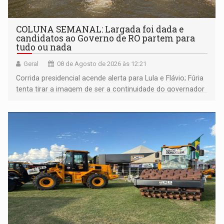
COLUNA SEMANAL: Largada foi dada e
candidatos ao Governo de RO partem para
tudo ou nada
Geral
08 de Agosto de 2026 às 12:21
Corrida presidencial acende alerta para Lula e Flávio; Fúria
tenta tirar a imagem de ser a continuidade do governador
Marcos Rocha; ex-prefeito Hildon Chaves parece ainda
não ter entrado no modo eleição; ABAV faz evento em
Porto Velho