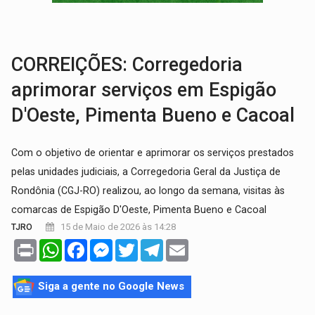
VÍDEO:
Perseguição é registrada no shopping após colombiana furtar ce
LUDOPATIA:
Apostas online começam a afetar produtividade e rotina
CORREIÇÕES: Corregedoria
aprimorar serviços em Espigão
D'Oeste, Pimenta Bueno e Cacoal
Com o objetivo de orientar e aprimorar os serviços prestados
pelas unidades judiciais, a Corregedoria Geral da Justiça de
Rondônia (CGJ-RO) realizou, ao longo da semana, visitas às
comarcas de Espigão D'Oeste, Pimenta Bueno e Cacoal
15 de Maio de 2026 às 14:28
TJRO
Print
WhatsApp
Facebook
Messenger
Twitter
Telegram
Email
Siga a gente no Google News