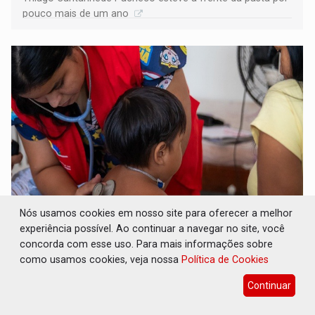
pouco mais de um ano
Nós usamos cookies em nosso site para oferecer a melhor
SAÚDE INDÍGENA: Pirahã terão consultas e
experiência possível. Ao continuar a navegar no site, você
exames especializados durante expedição do
SUS
concorda com esse uso. Para mais informações sobre
como usamos cookies, veja nossa
Política de Cookies
Geral
07 de Agosto de 2026 às 10:36
Continuar
Ação levará mais de mil atendimentos especializados a
478 indígenas, evitando deslocamentos para centros