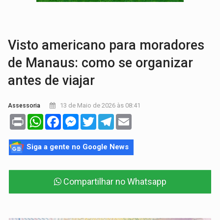
ADAILTON FÚRIA:
Assessoria denuncia suposto ataque com perfis falso
VÍDEO:
Motoboy de delivery sofre fratura após mulher avançar 
Visto americano para moradores
de Manaus: como se organizar
antes de viajar
13 de Maio de 2026 às 08:41
Assessoria
Print
WhatsApp
Facebook
Messenger
Twitter
Telegram
Email
Siga a gente no Google News
Compartilhar no Whatsapp