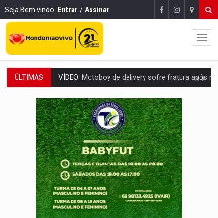
Seja Bem vindo.
Entrar
/
Assinar
ÚLTIMAS
ELEIÇÕES 2026:
Ulisses Guimarães e as nuvens no céu de Rondônia – Por 
DECISÃO REVISADA:
Nunes Marques reduz pena de Acir Gurgacz e declara pun
CONEXÃO RONDONIAOVIVO:
Museólogo Antônio Ocampo lança livro sob
ELEIÇÕES 2026:
Patrimônio de candidata a deputada federal do PL salta R$ 1 m
BR-364:
Polícia apreende mais de uma tonelada de drogas em fundo fal
EMOCIONE:
PRESENTES: Confira os sorteados na promoção de 
VOVÔ LADRÃO:
Idoso é filmado furtando bicicleta na frente
JUSTIÇA:
Comarca de Nova Mamoré terá seu primeiro jú