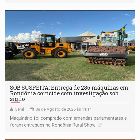
Marcos Rocha; ex-prefeito Hildon Chaves parece ainda
não ter entrado no modo eleição; ABAV faz evento em
Porto Velho
SOB SUSPEITA: Entrega de 286 máquinas em
Rondônia coincide com investigação sob
sigilo
Geral
08 de Agosto de 2026 às 11:14
Maquinário foi comprado com emendas parlamentares e
foram entregues na Rondônia Rural Show