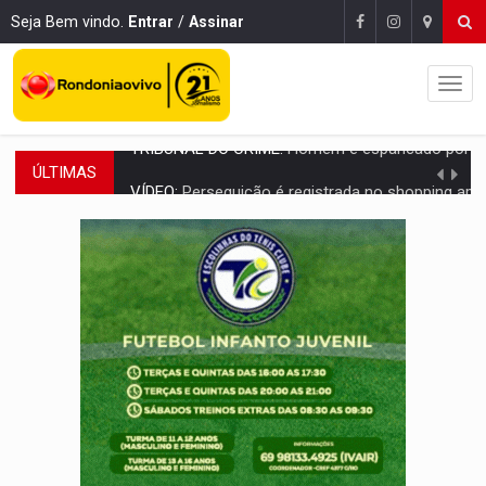
Seja Bem vindo.
Entrar
/
Assinar
ÚLTIMAS
VÍDEO:
Perseguição é registrada no shopping após colombiana furtar ce
LUDOPATIA:
Apostas online começam a afetar produtividade e rotina
REFLORESTAMENTO:
Plantar árvores não será mais suficiente para comprov
OVNIS NA LUA:
Cientistas alertam para possível base secreta no satélite n
ACABOU COM PEUGEOT:
Incêndio destrói carro que era rebocado para oficina no
VÍDEO:
Ladrão é filmado furtando moto na frente do bar 
BOLSAS DE PESQUISA:
Iniciativa Amazônia+10 lança chamada para fortalecer cadeia
MATERIAL:
Brasil tem grandes reservas de urânio, mas produz pouco e impo