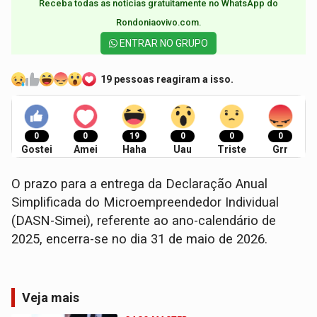
Receba todas as notícias gratuitamente no WhatsApp do
Rondoniaovivo.com.​
ENTRAR NO GRUPO
19 pessoas reagiram a isso.
0
0
19
0
0
0
Gostei
Amei
Haha
Uau
Triste
Grr
O prazo para a entrega da Declaração Anual
Simplificada do Microempreendedor Individual
(DASN-Simei), referente ao ano-calendário de
2025, encerra-se no dia 31 de maio de 2026.
Veja mais