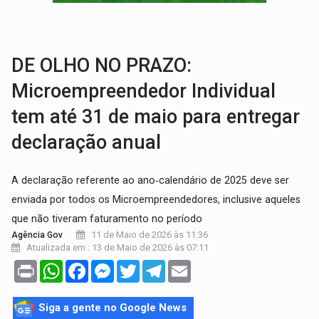
VÍDEO:
Armado com machado, homem ameaça matar sobrinha grávida e com
TRIBUNAL DO CRIME:
Homem é espancado por facção criminosa 
DE OLHO NO PRAZO:
Microempreendedor Individual
tem até 31 de maio para entregar
declaração anual
A declaração referente ao ano‑calendário de 2025 deve ser
enviada por todos os Microempreendedores, inclusive aqueles
que não tiveram faturamento no período
11 de Maio de 2026 às 11:36
Agência Gov
Atualizada em : 13 de Maio de 2026 às 07:11
Print
WhatsApp
Facebook
Messenger
Twitter
Telegram
Email
Siga a gente no Google News