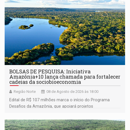
BOLSAS DE PESQUISA: Iniciativa
Amazônia+10 lança chamada para fortalecer
cadeias da sociobioeconomia
Região Norte
08 de Agosto de 2026 às 18:00
Edital de R$ 107 milhões marca o início do Programa
Desafios da Amazônia, que apoiará projetos
desenvolvidos por redes de pesquisa e inovação. A
submissão de pré-propostas poderá ser feita até 1º de
setembro