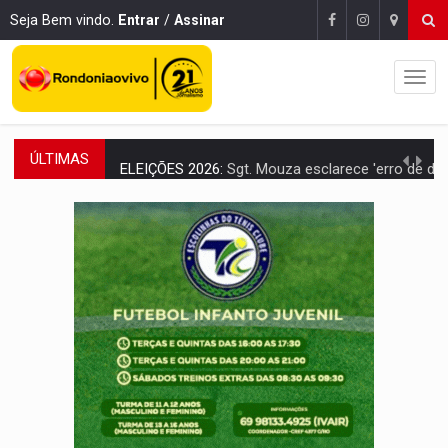
Seja Bem vindo.
Entrar
/
Assinar
ÚLTIMAS
ELEIÇÕES 2026:
Sgt. Mouza esclarece 'erro de digitação' em declaração de patrim
JUDICIÁRIO:
Sinjur parabeniza servidores pelo adicional de incentivo com ef
Publicação Legal:
AVISO DE LICITAÇÃO: Pregão Eletrônico Nº 12/2026
BR-364:
Polícia apreende mais de uma tonelada de drogas em fundo fal
EMOCIONE:
PRESENTES: Confira os sorteados na promoção de 
VOVÔ LADRÃO:
Idoso é filmado furtando bicicleta na frente
JUSTIÇA:
Comarca de Nova Mamoré terá seu primeiro jú
ADAILTON FÚRIA:
Assessoria denuncia suposto ataque com perfis falso