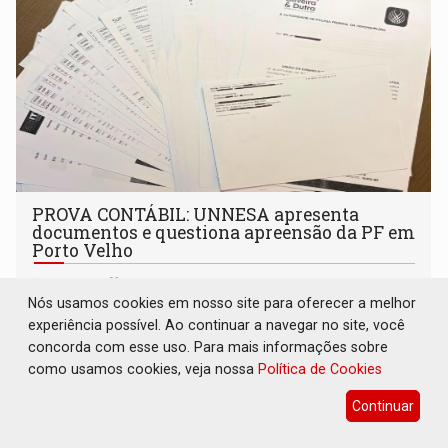
PROVA CONTÁBIL: UNNESA apresenta
documentos e questiona apreensão da PF em
Porto Velho
Política
07 de Agosto de 2026 às 09:35
Nós usamos cookies em nosso site para oferecer a melhor
Instituição de ensino apresentou documentos bancários e
experiência possível. Ao continuar a navegar no site, você
contábeis que, segundo ela, comprovam que dinheiro saiu
concorda com esse uso. Para mais informações sobre
de sua própria conta, foi sacado pelo diretor financeiro e
como usamos cookies, veja nossa
Política de Cookies
apreendido quando já estava dentro da sede da entidade
— em pleno ano eleitoral em Rondônia
Continuar