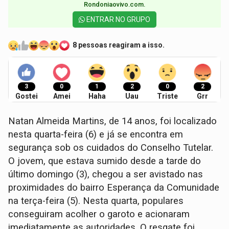
Rondoniaovivo.com.​
ENTRAR NO GRUPO
8 pessoas reagiram a isso.
3
0
1
2
0
2
Gostei
Amei
Haha
Uau
Triste
Grr
Natan Almeida Martins, de 14 anos, foi localizado
nesta quarta-feira (6) e já se encontra em
segurança sob os cuidados do Conselho Tutelar.
O jovem, que estava sumido desde a tarde do
último domingo (3), chegou a ser avistado nas
proximidades do bairro Esperança da Comunidade
na terça-feira (5). Nesta quarta, populares
conseguiram acolher o garoto e acionaram
imediatamente as autoridades. O resgate foi