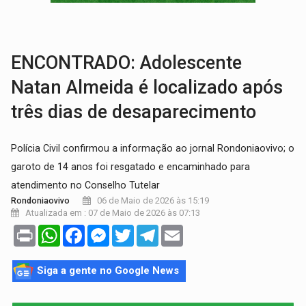
INFRAESTRUTURA:
Após quase 30 anos de espera, asfalto chega ao bairr
A ILHA:
Coreografia de Rondônia estreia na programação do Festival de Dan
ENCONTRADO: Adolescente
Natan Almeida é localizado após
três dias de desaparecimento
Polícia Civil confirmou a informação ao jornal Rondoniaovivo; o
garoto de 14 anos foi resgatado e encaminhado para
atendimento no Conselho Tutelar
06 de Maio de 2026 às 15:19
Rondoniaovivo
Atualizada em : 07 de Maio de 2026 às 07:13
Print
WhatsApp
Facebook
Messenger
Twitter
Telegram
Email
Siga a gente no Google News