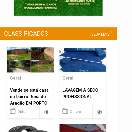
CLASSIFICADOS
VEJA MAIS
Geral
Geral
Vende se está casa
LAVAGEM A SECO
no bairro Ronaldo
PROFISSIONAL
Aragão EM PORTO
VELHO RO.
Ontem
Ontem