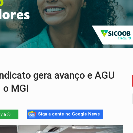
bate a drones durante exercício antiaéreo
o Oeste, CINEMAZÔNIA leva cinema amazônico a estudantes na
ado (8) de calor intenso e tempo firme
e espera, asfalto chega ao bairro Nova Esperança
na programação do Festival de Dança de Joinville
re em acidente na BR-364
ndicato gera avanço e AGU
m o MGI
Siga a gente no Google News
 via