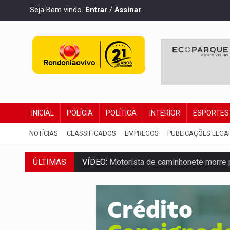
Seja Bem vindo.
Entrar
/
Assinar
INICIAL
POLÍCIA
POLÍTICA
INTERIOR
ESPORTES
NOTÍCIAS
CLASSIFICADOS
EMPREGOS
PUBLICAÇÕES LEGA
ÚLTIMAS
VÍDEO:
Motorista de caminhonete morre p
LAZER:
Seis lugares gratuitos para apro
VÍDEO:
FTICCO e Força Tática prendem 
INCLUSÃO:
Prefeitura fortalece parceri