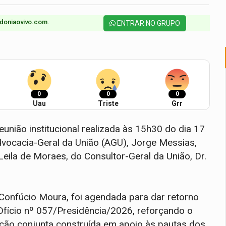
doniaovivo.com.​
ENTRAR NO GRUPO
0
0
0
Uau
Triste
Grr
união institucional realizada às 15h30 do dia 17
Advocacia-Geral da União (AGU), Jorge Messias,
Leila de Moraes, do Consultor-Geral da União, Dr.
 Confúcio Moura, foi agendada para dar retorno
fício nº 057/Presidência/2026, reforçando o
tuação conjunta construída em apoio às pautas dos