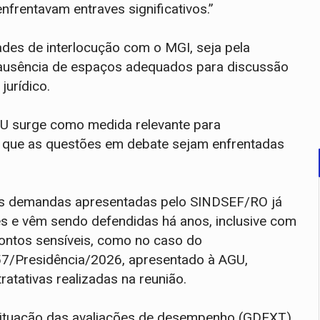
enfrentavam entraves significativos.”
des de interlocução com o MGI, seja pela
a ausência de espaços adequados para discussão
jurídico.
GU surge como medida relevante para
r que as questões em debate sejam enfrentadas
as demandas apresentadas pelo SINDSEF/RO já
 e vêm sendo defendidas há anos, inclusive com
ontos sensíveis, como no caso do
57/Presidência/2026, apresentado à AGU,
atativas realizadas na reunião.
 situação das avaliações de desempenho (GDEXT).