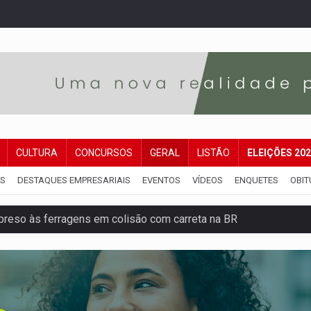
CULTURA
CONCURSOS
GERAL
LISTÃO
ELEIÇÕES 20
IS
DESTAQUES EMPRESARIAIS
EVENTOS
VÍDEOS
ENQUETES
OBIT
reso às ferragens em colisão com carreta na BR
veitar o fim de semana em Porto Velho
membro do CV com arma e drogas em boca de fumo
a com a APAE para ampliar ações voltadas a PCD's