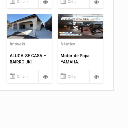
Ontem
Ontem
Imóveis
Náutica
ALUGA-SE CASA –
Motor de Popa
BAIRRO JKI
YAMAHA.
Ontem
Ontem