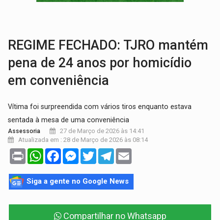
INFLUENCIARIA ELEIÇÕES:
Justiça Eleitoral manda tirar vídeo com suposta d
CONEXÃO RONDONIAOVIVO:
Marcio Barreto, pres. da ABAV-RO, alerta sobre golpes 
REGIME FECHADO: TJRO mantém
pena de 24 anos por homicídio
em conveniência
Vítima foi surpreendida com vários tiros enquanto estava
sentada à mesa de uma conveniência
27 de Março de 2026 às 14:41
Assessoria
Atualizada em : 28 de Março de 2026 às 08:14
Print
WhatsApp
Facebook
Messenger
Twitter
Telegram
Email
Siga a gente no Google News
Compartilhar no Whatsapp