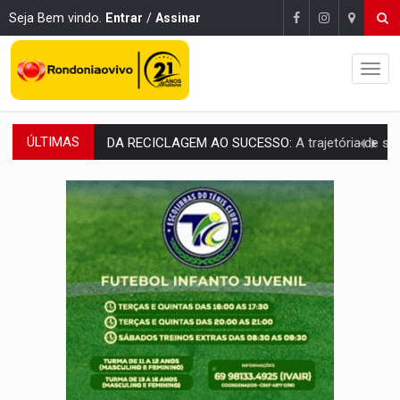
Seja Bem vindo.
Entrar
/
Assinar
ÚLTIMAS
DA RECICLAGEM AO SUCESSO:
A trajetória de superação de Car
'RIO OMERÊ':
MPF pede condenação do Banco do Brasil por financiar atividade
INFRAESTRUTURA:
Vilhena realiza audiência pública sobre moderniz
SEM SISTEMA:
Falha afeta atendimentos na Policlínica Os
VÍDEO:
Colisão entre motos deixa dois feridos próximo ao S
SOLIDARIEDADE:
Cadelinha com câncer precisa de aj
DESAPARECIDO:
Família procura por cachorrinho desapare
CASO MATHEUS:
DHPP se mobiliza para tentar localizar corpo de rap