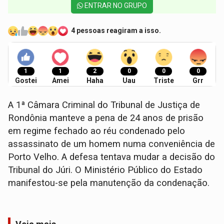
ENTRAR NO GRUPO
4 pessoas reagiram a isso.
1
1
2
0
0
0
Gostei
Amei
Haha
Uau
Triste
Grr
A 1ª Câmara Criminal do Tribunal de Justiça de
Rondônia manteve a pena de 24 anos de prisão
em regime fechado ao réu condenado pelo
assassinato de um homem numa conveniência de
Porto Velho. A defesa tentava mudar a decisão do
Tribunal do Júri. O Ministério Público do Estado
manifestou-se pela manutenção da condenação.