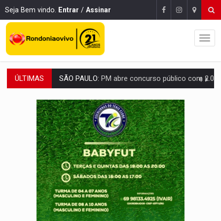
Seja Bem vindo.
Entrar
/
Assinar
ÚLTIMAS
CINEAMAZÔNIA:
Filmes rondonienses provocam debate sobre temas urgentes 
Publicação Legal:
AVISO DE LICITAÇÃO: PREGÃO ELETRÔNICO Nº 90136
RUA DAS PENHAS:
MPRO promove intervenção artística pelos direit
PEDIDO DE PROVIDÊNCIA:
Erosão ameaça acesso a bairros às margens do r
DESAPARECIDO:
Família procura por cachorrinho desapare
URGENTE:
DHPP se mobiliza para tentar localizar corpo de rapaz
DÉFICIT DE MANDATO:
Contas do governo de Rondônia expõem meta negativa e
CREDIBILIDADE:
Superintendentes da PF defendem independência e apoio à 