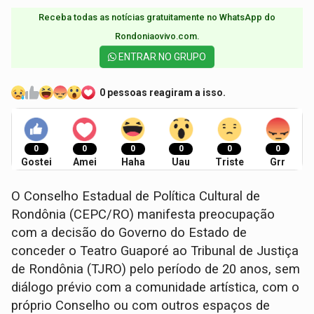
Receba todas as notícias gratuitamente no WhatsApp do
Rondoniaovivo.com.​
ENTRAR NO GRUPO
0 pessoas reagiram a isso.
0
0
0
0
0
0
Gostei
Amei
Haha
Uau
Triste
Grr
O Conselho Estadual de Política Cultural de
Rondônia (CEPC/RO) manifesta preocupação
com a decisão do Governo do Estado de
conceder o Teatro Guaporé ao Tribunal de Justiça
de Rondônia (TJRO) pelo período de 20 anos, sem
diálogo prévio com a comunidade artística, com o
próprio Conselho ou com outros espaços de