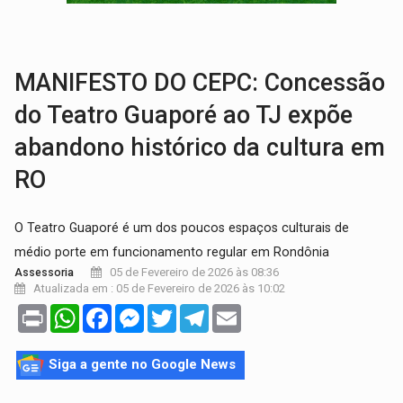
ALIANÇA PODEROSA:
Chapa vitaminada pode alcançar larga e boa vantag
SÃO PAULO:
PM abre concurso público com 2.000 vagas para a
MANIFESTO DO CEPC: Concessão
do Teatro Guaporé ao TJ expõe
abandono histórico da cultura em
RO
O Teatro Guaporé é um dos poucos espaços culturais de
médio porte em funcionamento regular em Rondônia
05 de Fevereiro de 2026 às 08:36
Assessoria
Atualizada em : 05 de Fevereiro de 2026 às 10:02
Print
WhatsApp
Facebook
Messenger
Twitter
Telegram
Email
Siga a gente no Google News