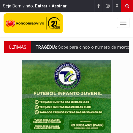
Seja Bem vindo.
Entrar
/
Assinar
ÚLTIMAS
TRANSPORTE DE ARROZ:
MPF assegura cumprimento da legislação sobre transporte d
DEEPFAKE:
Sancionada lei contra violência sexual infantil na inte
COLEGIADO:
Brasil e Rússia discutem energia nuclear, defesa e ciênc
URGENTE:
Colisão entre caminhão e carro deixa quatro mortos e um em est
ENCONTRO:
Amazônia Negra ganha projeção nacional com participação de M
PREVISÃO:
Porto Velho tem chances de chuvas isoladas nesta se
SINDICATOS UNIDOS:
Assembleia Geral delibera greve da educação municip
PROCESSO SELETIVO:
Rondoniaovivo abre oficina de Comunicação com oportunidade