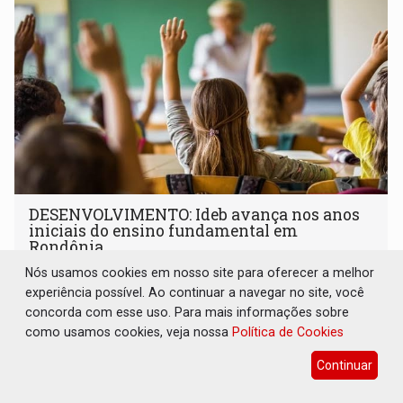
DESENVOLVIMENTO: Ideb avança nos anos
iniciais do ensino fundamental em
Rondônia
Nós usamos cookies em nosso site para oferecer a melhor
Comunidade
06 de Agosto de 2026 às 14:30
experiência possível. Ao continuar a navegar no site, você
Indicadores de 2025 crescem nos anos iniciais do ensino
concorda com esse uso. Para mais informações sobre
fundamental e se mantêm nos anos finais; e no ensino
como usamos cookies, veja nossa
Política de Cookies
médio
Continuar