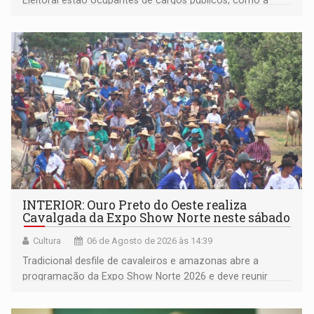
Eleitoral estão ocupantes de cargos públicos, como a
deputada federal Cristiane Lopes (PODE), o vereador
Pedro Geovar (PP) e a vice-prefeita Magna dos Anjos
(NOVO)
INTERIOR: Ouro Preto do Oeste realiza
Cavalgada da Expo Show Norte neste sábado
Cultura
06 de Agosto de 2026 às 14:39
Tradicional desfile de cavaleiros e amazonas abre a
programação da Expo Show Norte 2026 e deve reunir
milhares de participantes e espectadores no município