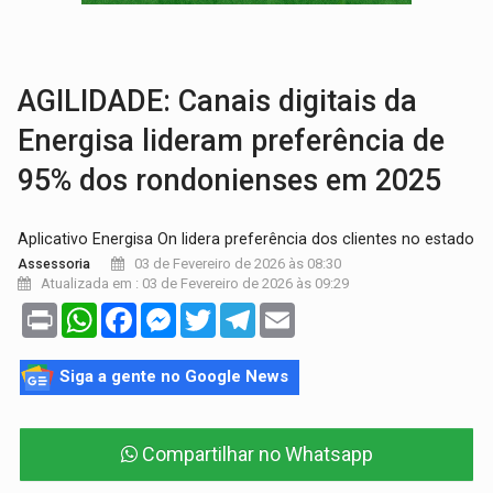
BRASIL CONTRA O CRIME:
Acusado de guardar armas de facção é preso com rev
TRAGÉDIA:
Sobe para cinco o número de mortos em colisão entre carreta e Fia
AGILIDADE: Canais digitais da
Energisa lideram preferência de
95% dos rondonienses em 2025
Aplicativo Energisa On lidera preferência dos clientes no estado
03 de Fevereiro de 2026 às 08:30
Assessoria
Atualizada em : 03 de Fevereiro de 2026 às 09:29
Print
WhatsApp
Facebook
Messenger
Twitter
Telegram
Email
Siga a gente no Google News
Compartilhar no Whatsapp