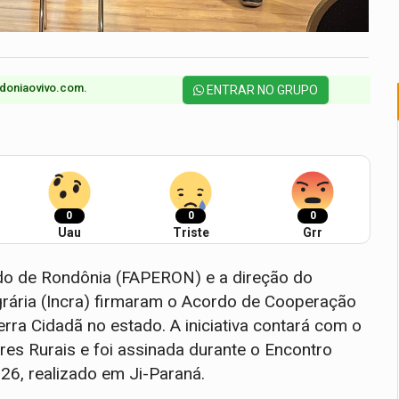
doniaovivo.com.​
ENTRAR NO GRUPO
0
0
0
Uau
Triste
Grr
ado de Rondônia (FAPERON) e a direção do
grária (Incra) firmaram o Acordo de Cooperação
ra Cidadã no estado. A iniciativa contará com o
res Rurais e foi assinada durante o Encontro
26, realizado em Ji-Paraná.