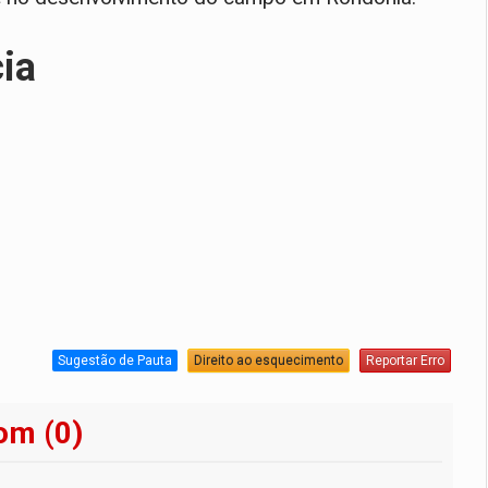
cia
Sugestão de Pauta
Direito ao esquecimento
Reportar Erro
om (0)