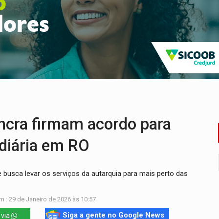
Antônio Ocampo conduz a história de uma ferrovia desgoverna
em ao Iphan recuperação de área atingida por erosão na EFMM
ta de carne assada para o almoço e o jantar
 professores em PVH é considerada ilegal pela Justiça
r mistura mistério e filmagens quase reais – Por Marcos Souza
 em Rondônia coincide com investigação sob sigilo
cra firmam acordo para
ndiária em RO
e busca levar os serviços da autarquia para mais perto das
m : 29 de Janeiro de 2026 às 10:57
Siga a gente no Google News
 via