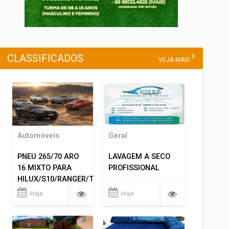
CLASSIFICADOS
VEJA MAIS
Automóveis
Geral
PNEU 265/70 ARO
LAVAGEM A SECO
16 MIXTO PARA
PROFISSIONAL
HILUX/S10/RANGER/TRITON
ETC... MONTAGEM
Hoje
Hoje
GRATIS 599,00