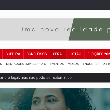
CULTURA
CONCURSOS
GERAL
LISTÃO
ELEIÇÕES 20
IS
DESTAQUES EMPRESARIAIS
EVENTOS
VÍDEOS
ENQUETES
OBIT
iário é legal, mas não pode ser automático
de 200 ações de Marcos Rogério para Rondônia
ença em PVH e transforma Aramix em Super Nova Era
nacional e transforma Brasil em corredor da cocaína