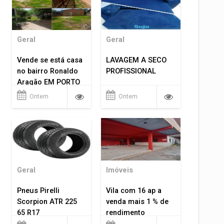
Geral
Geral
Vende se está casa
LAVAGEM A SECO
no bairro Ronaldo
PROFISSIONAL
Aragão EM PORTO
VELHO RO.
Ontem
Ontem
Geral
Imóveis
Pneus Pirelli
Vila com 16 ap a
Scorpion ATR 225
venda mais 1 % de
65 R17
rendimento