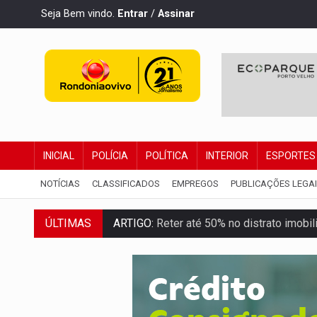
Seja Bem vindo.
Entrar
/
Assinar
INICIAL
POLÍCIA
POLÍTICA
INTERIOR
ESPORTES
NOTÍCIAS
CLASSIFICADOS
EMPREGOS
PUBLICAÇÕES LEGA
ÚLTIMAS
ARTIGO:
Reter até 50% no distrato imobil
DO HOSPITAL AO CAMPO:
Veja as mais 
EXPANSÃO:
Grupo Nova Era amplia pres
ROTA GLOBAL:
PCC amplia presença inter