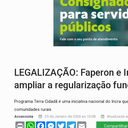
CONEXÃO RONDONIAOVIVO:
Museólogo 
EXTENSÃO DE DANOS:
Ferroviários ped
VARIANDO O CARDÁPIO:
Veja essa recei
PREJUÍZO AOS ESTUDANTES:
Greve dos
POSSESSÃO DE DEBORAH LOGAN:
Terro
SOB SUSPEITA:
Entrega de 286 máquinas
LEGALIZAÇÃO: Faperon e In
ampliar a regularização fu
Programa Terra Cidadã é uma iniciativa nacional do Incra qu
comunidades rurais
Assessoria
29 de Janeiro de 2026 às 10:08
Atualizada e
Print
WhatsApp
Facebook
Messenger
Twitter
Telegram
Email
Compartilhar