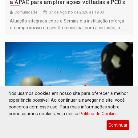
a APAE para ampliar ações voltadas a PCD's
Comunidade
07 de Agosto de 2026 às 19:00
Atuação integrada entre a Semias e a instituição reforça
o compromisso da gestão municipal com a inclusão, a
acessibilidade e a garantia de direitos
Nós usamos cookies em nosso site para oferecer a melhor
experiência possível. Ao continuar a navegar no site, você
concorda com esse uso. Para mais informações sobre
como usamos cookies, veja nossa
Política de Cookies
DEFESA: Exército testa inovações no
combate a drones durante exercício
Continuar
antiaéreo