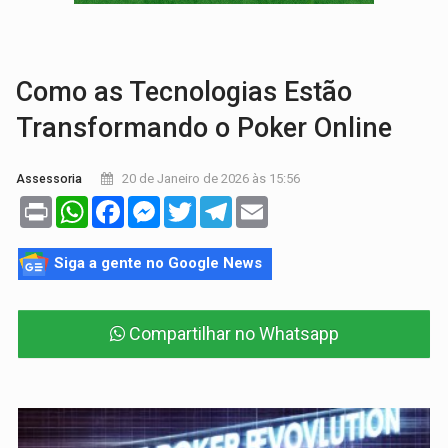
ARTIGO:
Reter até 50% no distrato imobiliário é legal, mas não pode 
DO HOSPITAL AO CAMPO:
Veja as mais de 200 ações de Marcos Rogé
Como as Tecnologias Estão
Transformando o Poker Online
20 de Janeiro de 2026 às 15:56
Assessoria
Print
WhatsApp
Facebook
Messenger
Twitter
Telegram
Email
Siga a gente no Google News
Compartilhar no Whatsapp