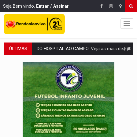
Seja Bem vindo.
Entrar
/
Assinar
ÚLTIMAS
EXPANSÃO:
Grupo Nova Era amplia presença em PVH e transforma Aramix em
ROTA GLOBAL:
PCC amplia presença internacional e transforma Brasil em cor
CONEXÃO RONDONIAOVIVO:
Museólogo Antônio Ocampo conduz a história de uma
EXTENSÃO DE DANOS:
Ferroviários pedem ao Iphan recuperação de área atingid
VARIANDO O CARDÁPIO:
Veja essa receita de carne assada para o a
PREJUÍZO AOS ESTUDANTES:
Greve dos professores em PVH é considerada 
POSSESSÃO DE DEBORAH LOGAN:
Terror mistura mistério e filmagens quase
TRANSPARÊNCIA:
TCE reúne candidatos ao Governo e apresenta diagnó