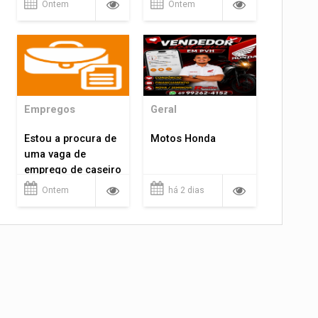
Ontem
Ontem
Empregos
Geral
Estou a procura de
Motos Honda
uma vaga de
emprego de caseiro
em porto velho
Ontem
há 2 dias
rondônia