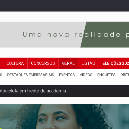
CULTURA
CONCURSOS
GERAL
LISTÃO
ELEIÇÕES 20
IS
DESTAQUES EMPRESARIAIS
EVENTOS
VÍDEOS
ENQUETES
OBIT
nos de emancipação com programação esportiva
sença de plástico ou petróleo em ovos
tacam casal de idosos na zona Leste
endem cerca de 1kg de ouro em Rondônia