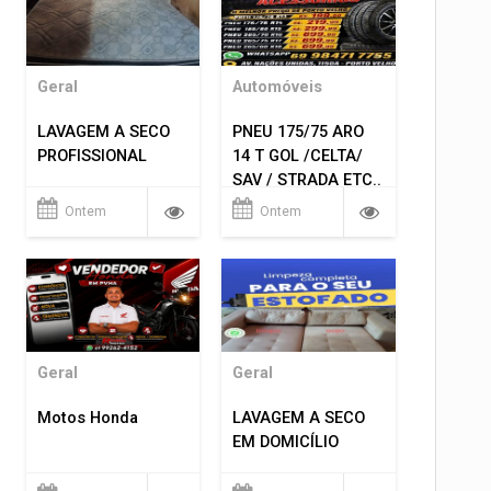
Geral
Automóveis
LAVAGEM A SECO
PNEU 175/75 ARO
PROFISSIONAL
14 T GOL /CELTA/
SAV / STRADA ETC..
R$ 219,99
Ontem
Ontem
MONTAGEM GRATIS
Geral
Geral
Motos Honda
LAVAGEM A SECO
EM DOMICÍLIO