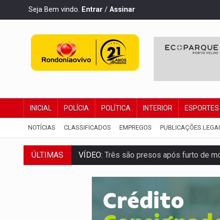
Seja Bem vindo.
Entrar
/
Assinar
INICIAL
POLÍCIA
POLÍTICA
INTERIOR
ESPORTES
NOTÍCIAS
CLASSIFICADOS
EMPREGOS
PUBLICAÇÕES LEGA
ÚLTIMAS
CELEBRAÇÃO:
Cerejeiras completa 43 a
SAÚDE:
Anvisa desmente boato sobre pre
VÍDEO:
Pitbulls fogem de residência e a
AÇÃO CONJUNTA:
Forças policiais apre