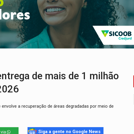
scolhe Alfredo Gaspar como vice, alvo de denúncia por estupro
ante briga entre vizinhos
dem 12 kg de skunk e arma que iam para o Sudeste
resos com armas e drogas após crime de tortur@
as Somos Nós será apresentado na capital
tocicleta em frente de academia
ntrega de mais de 1 milhão
 2026
a e envolve a recuperação de áreas degradadas por meio de
Siga a gente no Google News
 via