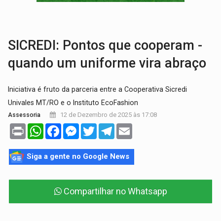
DIA DOS PAIS:
Foragido por latrocínio é preso após levar filho de dois anos p
PECHINCHA:
STJ decide que prefeitura não deve indenizar comprador de 
SICREDI: Pontos que cooperam -
quando um uniforme vira abraço
Iniciativa é fruto da parceria entre a Cooperativa Sicredi
Univales MT/RO e o Instituto EcoFashion
12 de Dezembro de 2025 às 17:08
Assessoria
Print
WhatsApp
Facebook
Messenger
Twitter
Telegram
Email
Siga a gente no Google News
Compartilhar no Whatsapp