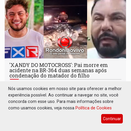
'XANDY DO MOTOCROSS': Pai morre em
acidente na BR-364 duas semanas após
condenação do matador do filho
Polícia
08 de Agosto de 2026 às 14:07
Nós usamos cookies em nosso site para oferecer a melhor
Em 23 de julho de 2026, o réu Matheus Vitor Uliana do
experiência possível. Ao continuar a navegar no site, você
Nascimento foi julgado e condenado pelo júri popular
concorda com esse uso. Para mais informações sobre
como usamos cookies, veja nossa
Política de Cookies
Continuar