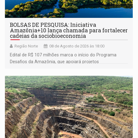
BOLSAS DE PESQUISA: Iniciativa
Amazônia+10 lança chamada para fortalecer
cadeias da sociobioeconomia
Região Norte
08 de Agosto de 2026 às 18:00
Edital de R$ 107 milhões marca o início do Programa
Desafios da Amazônia, que apoiará projetos
desenvolvidos por redes de pesquisa e inovação. A
submissão de pré-propostas poderá ser feita até 1º de
setembro