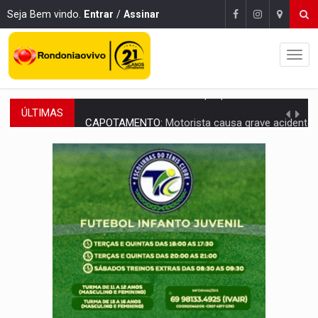
Seja Bem vindo.
Entrar
/
Assinar
ÚLTIMAS
CAPOTAMENTO:
Motorista causa grave acidente com HR-V e f
VÍDEO:
Falso vendedor de salgados é preso por tráfico de drogas n
BATATA-DOCE E FRANGO:
Faça esse escondidinho e me convide
BARREIRA NATURAL:
Desmate da Amazônia corta chuvas no Sul e ameaça produção
:
Anvisa libera venda de medicamentos pela Shopee, mas mantém 
MAIS RIGOR:
Nova lei endurece punição por abuso sexual contra crian
POLUIÇÃO E RISCOS:
Retirada de fiação irregular avança no país e em PVH p
VÍDEO:
Armado com machado, homem ameaça matar sobrinha grávida e com