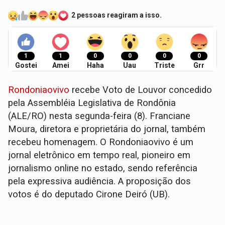
2 pessoas reagiram a isso.
1
1
0
0
0
0
Gostei
Amei
Haha
Uau
Triste
Grr
Rondoniaovivo
recebe Voto de Louvor concedido
pela Assembléia Legislativa de Rondônia
(ALE/RO) nesta segunda-feira (8). Franciane
Moura, diretora e proprietária do jornal, também
recebeu homenagem. O Rondoniaovivo é um
jornal eletrônico em tempo real, pioneiro em
jornalismo online no estado, sendo referência
pela expressiva audiência. A proposição dos
votos é do deputado Cirone Deiró (UB).