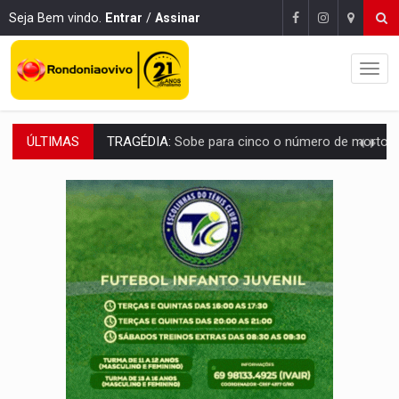
Seja Bem vindo.
Entrar
/
Assinar
ÚLTIMAS
TRANSPORTE DE ARROZ:
MPF assegura cumprimento da legislação sobre transporte d
DEEPFAKE:
Sancionada lei contra violência sexual infantil na inte
COLEGIADO:
Brasil e Rússia discutem energia nuclear, defesa e ciênc
URGENTE:
Colisão entre caminhão e carro deixa quatro mortos e um em est
ENCONTRO:
Amazônia Negra ganha projeção nacional com participação de M
PREVISÃO:
Porto Velho tem chances de chuvas isoladas nesta se
SINDICATOS UNIDOS:
Assembleia Geral delibera greve da educação municip
PROCESSO SELETIVO:
Rondoniaovivo abre oficina de Comunicação com oportunidade