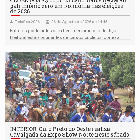
CLUBE DOS R$ 00,00: 21 candidatos declaram
patrimônio zero em Rondônia nas eleições
de 2026
Eleições 2026
06 de Agosto de 2026 às 14:45
Entre os postulantes sem bens declarados à Justiça
Eleitoral estão ocupantes de cargos públicos, como a
deputada federal Cristiane Lopes (PODE), o vereador
Pedro Geovar (PP) e a vice-prefeita Magna dos Anjos
(NOVO)
INTERIOR: Ouro Preto do Oeste realiza
Cavalgada da Expo Show Norte neste sábado