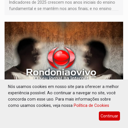
Indicadores de 2025 crescem nos anos iniciais do ensino
fundamental e se mantêm nos anos finais; e no ensino
médio
Nós usamos cookies em nosso site para oferecer a melhor
VULGO 'UNIÃO': Chefe de facção criminosa é
experiência possível. Ao continuar a navegar no site, você
preso durante operação policial
concorda com esse uso. Para mais informações sobre
como usamos cookies, veja nossa
Política de Cookies
Polícia
06 de Agosto de 2026 às 14:11
Acusado ainda tentou fugir para um matagal
Continuar