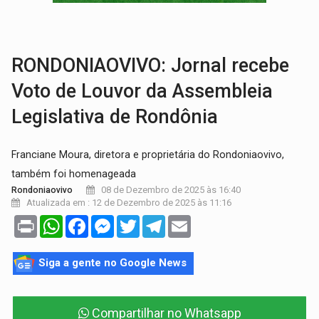
BRASIL CONTRA O CRIME:
Acusado de guardar armas de facção é preso com rev
TRAGÉDIA:
Sobe para cinco o número de mortos em colisão entre carreta e Fia
RONDONIAOVIVO: Jornal recebe
Voto de Louvor da Assembleia
Legislativa de Rondônia
Franciane Moura, diretora e proprietária do Rondoniaovivo,
também foi homenageada
08 de Dezembro de 2025 às 16:40
Rondoniaovivo
Atualizada em : 12 de Dezembro de 2025 às 11:16
Print
WhatsApp
Facebook
Messenger
Twitter
Telegram
Email
Siga a gente no Google News
Compartilhar no Whatsapp