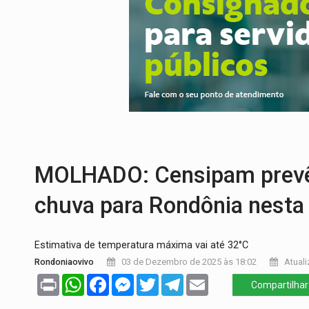
BRASIL CONTRA O CRIME:
Acusado de gu
TRAGÉDIA:
Sobe para cinco o número de 
TRANSPORTE DE ARROZ:
MPF assegura c
DEEPFAKE:
Sancionada lei contra violência
COLEGIADO:
Brasil e Rússia discutem ene
IMUNIZAÇÃO:
Prefeitura inicia campanha
MOLHADO: Censipam prevê
chuva para Rondônia nesta 
Estimativa de temperatura máxima vai até 32°C
Rondoniaovivo
03 de Dezembro de 2025 às 18:02
Atuali
Print
WhatsApp
Facebook
Messenger
Twitter
Telegram
Email
Compartilhar