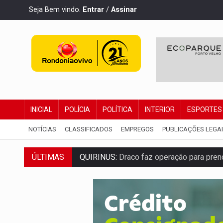
Seja Bem vindo.
Entrar
/
Assinar
INICIAL
POLÍCIA
POLÍTICA
INTERIOR
ESPORTES
NOTÍCIAS
CLASSIFICADOS
EMPREGOS
PUBLICAÇÕES LEGA
QUIRINUS:
Draco faz operação para pren
ÚLTIMAS
TRAFICANTE PRESO:
Operação Brasil Co
SUPER EL NIÑO:
Trabalho inédito vai ga
FAMÍLIA MORREU:
Identificadas as cinco