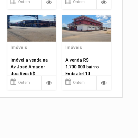
Ontem
Ontem
Imóveis
Imóveis
Imóvel a venda na
A venda R$
Av.José Amador
1.700.000 bairro
dos Reis R$
Embratel 10
1.400.000
apartamentos!
Ontem
Ontem