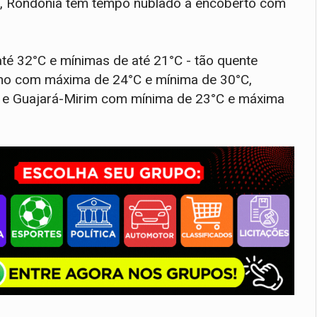
3), Rondônia tem tempo nublado a encoberto com
é 32°C e mínimas de até 21°C - tão quente
lho com máxima de 24°C e mínima de 30°C,
 e Guajará-Mirim com mínima de 23°C e máxima