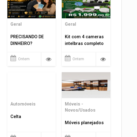
Geral
Geral
PRECISANDO DE
Kit com 4 cameras
DINHEIRO?
intelbras completo
Ontem
Ontem
Automóveis
Móveis -
Novos/Usados
Celta
Móveis planejados