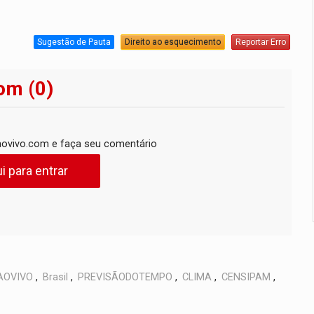
Sugestão de Pauta
Direito ao esquecimento
Reportar Erro
om (0)
ovivo.com e faça seu comentário
i para entrar
AOVIVO
,
Brasil
,
PREVISÃODOTEMPO
,
CLIMA
,
CENSIPAM
,