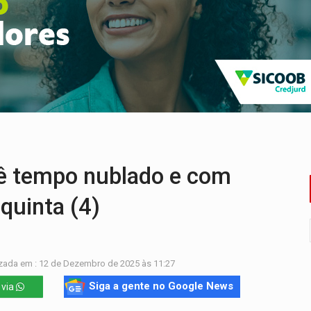
ardar armas de facção é preso com revólveres e espingardas
mortos em colisão entre carreta e Fiat Uno na BR-364
umprimento da legislação sobre transporte de cargas por em
 sexual infantil na internet e via IA
rgia nuclear, defesa e ciência em Brasília
 de multivacinação para crianças e adolescentes
 tempo nublado e com
quinta (4)
zada em : 12 de Dezembro de 2025 às 11:27
Siga a gente no Google News
 via