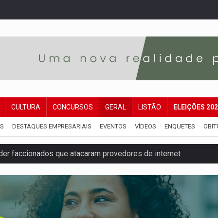
CULTURA
CONCURSOS
GERAL
LISTÃO
ELEIÇÕES 20
IS
DESTAQUES EMPRESARIAIS
EVENTOS
VÍDEOS
ENQUETES
OBIT
der faccionados que atacaram provedores de internet
ntra o Crime apreende quase meia tonelada de maconha
rantir água potável para comunidades do Baixo Madeira
 vítimas de acidente na BR-364, entre elas uma criança