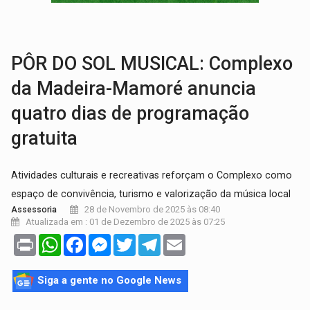
DÉFICIT DE MANDATO:
Contas do governo de Rondônia expõem meta negativa e
CREDIBILIDADE:
Superintendentes da PF defendem independência e apoio à 
PÔR DO SOL MUSICAL: Complexo
da Madeira-Mamoré anuncia
quatro dias de programação
gratuita
Atividades culturais e recreativas reforçam o Complexo como
espaço de convivência, turismo e valorização da música local
28 de Novembro de 2025 às 08:40
Assessoria
Atualizada em : 01 de Dezembro de 2025 às 07:25
Print
WhatsApp
Facebook
Messenger
Twitter
Telegram
Email
Siga a gente no Google News