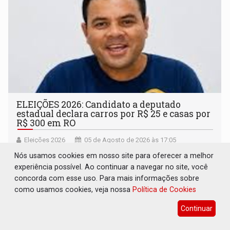
ELEIÇÕES 2026: Candidato a deputado
estadual declara carros por R$ 25 e casas por
R$ 300 em RO
Eleições 2026
05 de Agosto de 2026 às 17:05
José Ronaldo Costa da Silva, o Ronaldo Sulfrio (Novo),
Nós usamos cookies em nosso site para oferecer a melhor
registrou bens com valores abaixo dos parâmetros de
experiência possível. Ao continuar a navegar no site, você
mercado, mas declarou sobrado comercial de R$ 2
concorda com esse uso. Para mais informações sobre
milhões
como usamos cookies, veja nossa
Política de Cookies
Continuar