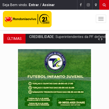
Seja Bem vindo.
Entrar
/
Assinar
ÚLTIMAS
ALIANÇA PODEROSA:
Chapa vitaminada pode alcançar larga e boa vantag
SÃO PAULO:
PM abre concurso público com 2.000 vagas para a
CINEAMAZÔNIA:
Filmes rondonienses provocam debate sobre temas urgentes 
Publicação Legal:
AVISO DE LICITAÇÃO: PREGÃO ELETRÔNICO Nº 90136
RUA DAS PENHAS:
MPRO promove intervenção artística pelos direit
PEDIDO DE PROVIDÊNCIA:
Erosão ameaça acesso a bairros às margens do r
ELEIÇÕES 2026:
Policial candidato a deputado federal do PL declara patrimôn
Publicação Legal:
AVISO DE LICITAÇÃO: PREGÃO ELETRÔNICO N.° 90595