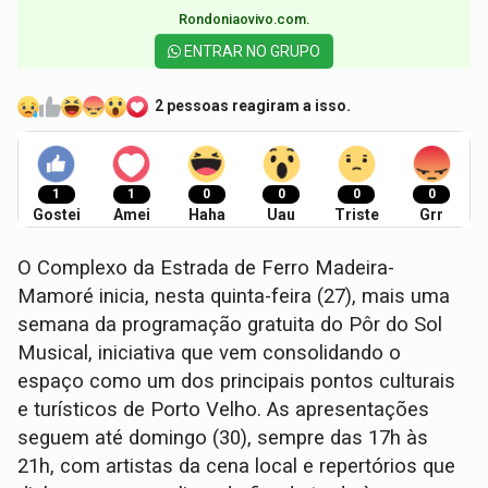
Rondoniaovivo.com.​
ENTRAR NO GRUPO
2 pessoas reagiram a isso.
1
1
0
0
0
0
Gostei
Amei
Haha
Uau
Triste
Grr
O Complexo da Estrada de Ferro Madeira-
Mamoré inicia, nesta quinta-feira (27), mais uma
semana da programação gratuita do Pôr do Sol
Musical, iniciativa que vem consolidando o
espaço como um dos principais pontos culturais
e turísticos de Porto Velho. As apresentações
seguem até domingo (30), sempre das 17h às
21h, com artistas da cena local e repertórios que