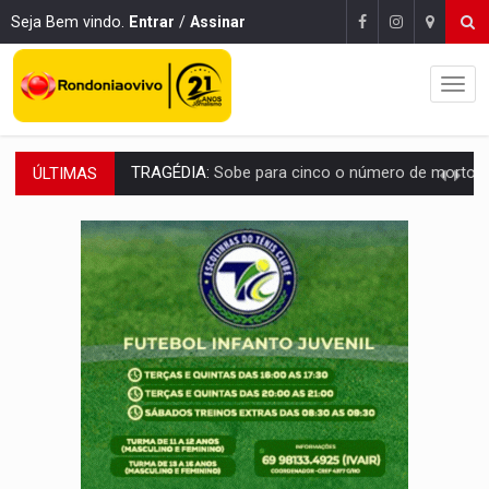
Seja Bem vindo.
Entrar
/
Assinar
ÚLTIMAS
TRANSPORTE DE ARROZ:
MPF assegura cumprimento da legislação sobre transporte d
DEEPFAKE:
Sancionada lei contra violência sexual infantil na inte
COLEGIADO:
Brasil e Rússia discutem energia nuclear, defesa e ciênc
URGENTE:
Colisão entre caminhão e carro deixa quatro mortos e um em est
ENCONTRO:
Amazônia Negra ganha projeção nacional com participação de M
PREVISÃO:
Porto Velho tem chances de chuvas isoladas nesta se
SINDICATOS UNIDOS:
Assembleia Geral delibera greve da educação municip
PROCESSO SELETIVO:
Rondoniaovivo abre oficina de Comunicação com oportunidade