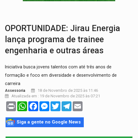
BRASIL CONTRA O CRIME:
Acusado de guardar armas de facção é preso com rev
TRAGÉDIA:
Sobe para cinco o número de mortos em colisão entre carreta e Fia
OPORTUNIDADE: Jirau Energia
lança programa de trainee
engenharia e outras áreas
Iniciativa busca jovens talentos com até três anos de
formação e foco em diversidade e desenvolvimento de
carreira
18 de Novembro de 2025 às 11:46
Assessoria
Atualizada em : 19 de Novembro de 2025 às 07:21
Print
WhatsApp
Facebook
Messenger
Twitter
Telegram
Email
Siga a gente no Google News