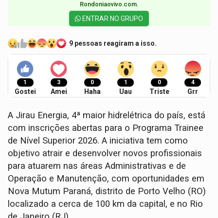
Rondoniaovivo.com.​
ENTRAR NO GRUPO
9 pessoas reagiram a isso.
1
3
0
1
0
4
Gostei
Amei
Haha
Uau
Triste
Grr
A Jirau Energia, 4ª maior hidrelétrica do país, está
com inscrições abertas para o Programa Trainee
de Nível Superior 2026. A iniciativa tem como
objetivo atrair e desenvolver novos profissionais
para atuarem nas áreas Administrativas e de
Operação e Manutenção, com oportunidades em
Nova Mutum Paraná, distrito de Porto Velho (RO)
localizado a cerca de 100 km da capital, e no Rio
de Janeiro (RJ).