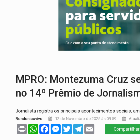
DEFESA:
Exército testa inovações no com
TEMAS SOCIOAMBIENTAIS:
Em Itapuã d
PREVISÃO:
Interior de Rondônia terá sáb
INFRAESTRUTURA:
Após quase 30 anos d
A ILHA:
Coreografia de Rondônia estreia 
TRÁGICO:
Pai do 'Xandy Motocross' mor
MPRO: Montezuma Cruz ser
no 14º Prêmio de Jornalis
Jornalista registra os principais acontecimentos sociais, a
Rondoniaovivo
12 de Novembro de 2025 às 09:59
Atuali
Print
WhatsApp
Facebook
Messenger
Twitter
Telegram
Email
Compartilhar