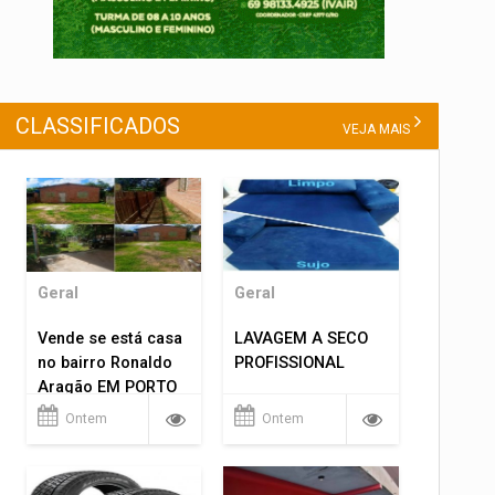
CLASSIFICADOS
VEJA MAIS
Geral
Geral
Vende se está casa
LAVAGEM A SECO
no bairro Ronaldo
PROFISSIONAL
Aragão EM PORTO
VELHO RO.
Ontem
Ontem