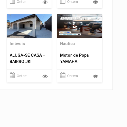
Ontem
Ontem
Imóveis
Náutica
ALUGA-SE CASA –
Motor de Popa
BAIRRO JKI
YAMAHA.
Ontem
Ontem