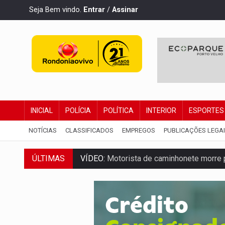
Seja Bem vindo.
Entrar
/
Assinar
INICIAL
POLÍCIA
POLÍTICA
INTERIOR
ESPORTES
NOTÍCIAS
CLASSIFICADOS
EMPREGOS
PUBLICAÇÕES LEGA
ÚLTIMAS
VÍDEO:
Motorista de caminhonete morre p
LAZER:
Seis lugares gratuitos para apro
VÍDEO:
FTICCO e Força Tática prendem 
INCLUSÃO:
Prefeitura fortalece parceri