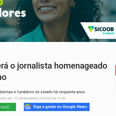
bate a drones durante exercício antiaéreo
o Oeste, CINEMAZÔNIA leva cinema amazônico a estudantes na
ado (8) de calor intenso e tempo firme
e espera, asfalto chega ao bairro Nova Esperança
na programação do Festival de Dança de Joinville
re em acidente na BR-364
á o jornalista homenageado
mo
mbientais e fundiários do estado há cinquenta anos
zada em : 12 de Novembro de 2025 às 11:45
Siga a gente no Google News
 via