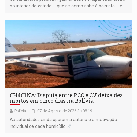
no interior do estado – que se como sabe é bairrista – e
vir para a capital beliscando alguma coisa para se
garantir
CH4C1NA: Disputa entre PCC e CV deixa dez
mortos em cinco dias na Bolívia
Polícia
07 de Agosto de 2026 às 08:19
As autoridades ainda apuram a autoria e a motivação
individual de cada homicídio