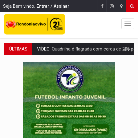
Seja Bem vindo.
Entrar
/
Assinar
ÚLTIMAS
BAIRRO TEIXEIRÃO:
MPF cobra regularização fundiária da comunid
SUCESSO NA ABERTURA:
2ª Feira Rondônia Empreendedora segue no Espaço Alternativ
REESTRUTURAÇÃO:
Secretário da Seinfra de Porto Velho pede exon
SAÚDE INDÍGENA:
Pirahã terão consultas e exames especializados durante 
ECONOMIA:
Dia dos pais deve movimentar R$ 8,5 bilhões e RO projet
DIA DOS PAIS:
Bailarina da Praça organiza celebração gratuita nes
VÍDEO:
Perseguição a embarcação no rio Madeira termina com explosivo
MEGA SENA:
Prêmio acumula para R$ 165 milhõe