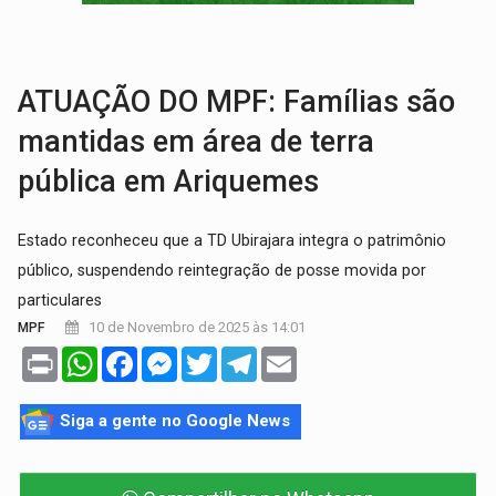
ELEIÇÕES 2026:
Patrimônio de candidata a deputada federal do PL salta R$ 1 m
VÍDEO:
Quadrilha é flagrada com cerca de 200 porções
ATUAÇÃO DO MPF: Famílias são
mantidas em área de terra
pública em Ariquemes
Estado reconheceu que a TD Ubirajara integra o patrimônio
público, suspendendo reintegração de posse movida por
particulares
10 de Novembro de 2025 às 14:01
MPF
Print
WhatsApp
Facebook
Messenger
Twitter
Telegram
Email
Siga a gente no Google News