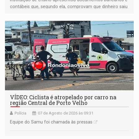
contábeis que, segundo ela, comprovam que dinheiro saiu
de sua própria conta, foi sacado pelo diretor financeiro e
apreendido quando já estava dentro da sede da entidade
— em pleno ano eleitoral em Rondônia
VÍDEO: Ciclista é atropelado por carro na
região Central de Porto Velho
Polícia
07 de Agosto de 2026 às 09:31
Equipe do Samu foi chamada às pressas