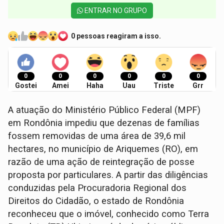
ENTRAR NO GRUPO
0 pessoas reagiram a isso.
0
0
0
0
0
0
Gostei
Amei
Haha
Uau
Triste
Grr
A atuação do Ministério Público Federal (MPF)
em Rondônia impediu que dezenas de famílias
fossem removidas de uma área de 39,6 mil
hectares, no município de Ariquemes (RO), em
razão de uma ação de reintegração de posse
proposta por particulares. A partir das diligências
conduzidas pela Procuradoria Regional dos
Direitos do Cidadão, o estado de Rondônia
reconheceu que o imóvel, conhecido como Terra