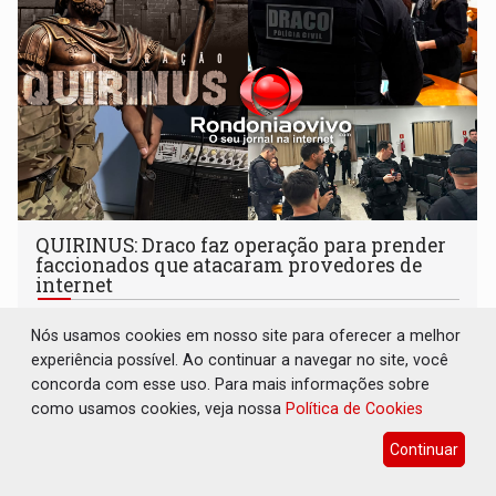
QUIRINUS: Draco faz operação para prender
faccionados que atacaram provedores de
internet
Polícia
07 de Agosto de 2026 às 07:19
Nós usamos cookies em nosso site para oferecer a melhor
Operação Quirinus é tratada pelas autoridades de
experiência possível. Ao continuar a navegar no site, você
segurança pública como a primeira fase de uma série de
concorda com esse uso. Para mais informações sobre
ações
como usamos cookies, veja nossa
Política de Cookies
Continuar