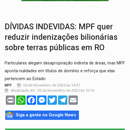
TRANSPORTE DE ARROZ:
MPF assegura cumprimento da legislação sobre transporte d
DEEPFAKE:
Sancionada lei contra violência sexual infantil na inte
DÍVIDAS INDEVIDAS: MPF quer
reduzir indenizações bilionárias
sobre terras públicas em RO
Particulares alegam desapropriação indireta de áreas, mas MPF
aponta nulidades em títulos de domínio e reforça que elas
pertencem ao Estado
04 de Novembro de 2025 às 14:37
MPF
Atualizada em : 05 de Novembro de 2025 às 10:10
Print
WhatsApp
Facebook
Messenger
Twitter
Telegram
Email
Siga a gente no Google News