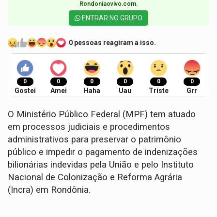
Rondoniaovivo.com.​
ENTRAR NO GRUPO
0 pessoas reagiram a isso.
0
0
0
0
0
0
Gostei
Amei
Haha
Uau
Triste
Grr
O Ministério Público Federal (MPF) tem atuado
em processos judiciais e procedimentos
administrativos para preservar o patrimônio
público e impedir o pagamento de indenizações
bilionárias indevidas pela União e pelo Instituto
Nacional de Colonização e Reforma Agrária
(Incra) em Rondônia.