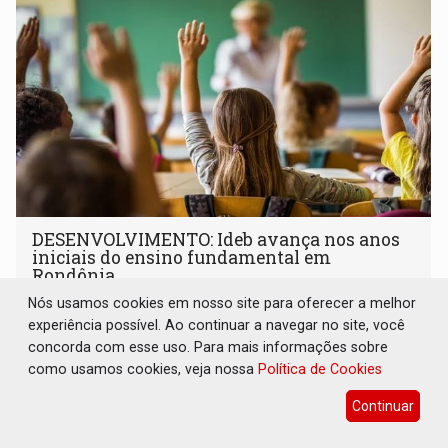
DESENVOLVIMENTO: Ideb avança nos anos
iniciais do ensino fundamental em
Rondônia
Nós usamos cookies em nosso site para oferecer a melhor
Comunidade
06 de Agosto de 2026 às 14:30
experiência possível. Ao continuar a navegar no site, você
Indicadores de 2025 crescem nos anos iniciais do ensino
concorda com esse uso. Para mais informações sobre
fundamental e se mantêm nos anos finais; e no ensino
como usamos cookies, veja nossa
Política de Cookies
médio
Continuar