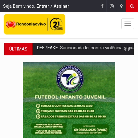
Seja Bem vindo.
Entrar
/
Assinar
ÚLTIMAS
COLEGIADO:
Brasil e Rússia discutem energia nuclear, defesa e ciênc
URGENTE:
Colisão entre caminhão e carro deixa quatro mortos e um em est
ENCONTRO:
Amazônia Negra ganha projeção nacional com participação de M
PREVISÃO:
Porto Velho tem chances de chuvas isoladas nesta se
SINDICATOS UNIDOS:
Assembleia Geral delibera greve da educação municip
PROCESSO SELETIVO:
Rondoniaovivo abre oficina de Comunicação com oportunidade
AGOSTO LILÁS:
MPRO lança de portal e promove reflexão sobre trajetória da Le
REGULARIZAÇÃO:
Refis 2026 segue até o fim do ano para regulariz