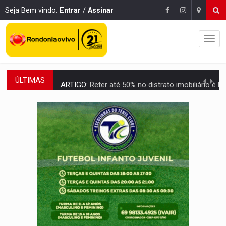
Seja Bem vindo.
Entrar
/
Assinar
ÚLTIMAS
ARTIGO:
Reter até 50% no distrato imobiliário é legal, mas não pode 
DO HOSPITAL AO CAMPO:
Veja as mais de 200 ações de Marcos Rogé
EXPANSÃO:
Grupo Nova Era amplia presença em PVH e transforma Aramix em
ROTA GLOBAL:
PCC amplia presença internacional e transforma Brasil em cor
CONEXÃO RONDONIAOVIVO:
Museólogo Antônio Ocampo conduz a história de uma
EXTENSÃO DE DANOS:
Ferroviários pedem ao Iphan recuperação de área atingid
VARIANDO O CARDÁPIO:
Veja essa receita de carne assada para o a
PREJUÍZO AOS ESTUDANTES:
Greve dos professores em PVH é considerada 