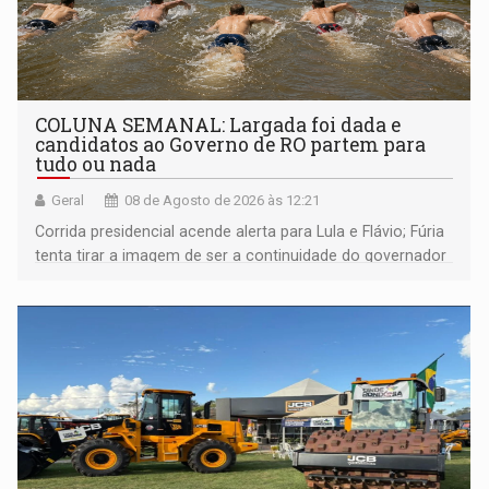
COLUNA SEMANAL: Largada foi dada e
candidatos ao Governo de RO partem para
tudo ou nada
Geral
08 de Agosto de 2026 às 12:21
Corrida presidencial acende alerta para Lula e Flávio; Fúria
tenta tirar a imagem de ser a continuidade do governador
Marcos Rocha; ex-prefeito Hildon Chaves parece ainda
não ter entrado no modo eleição; ABAV faz evento em
Porto Velho