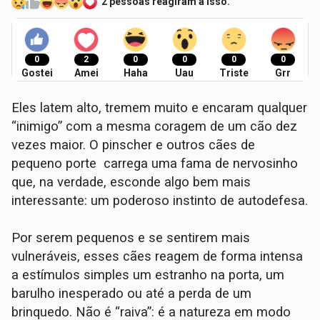
2 pessoas reagiram a isso.
0
2
0
0
0
0
Gostei
Amei
Haha
Uau
Triste
Grr
Eles latem alto, tremem muito e encaram qualquer
“inimigo” com a mesma coragem de um cão dez
vezes maior. O pinscher e outros cães de
pequeno porte carrega uma fama de nervosinho
que, na verdade, esconde algo bem mais
interessante: um poderoso instinto de autodefesa.
Por serem pequenos e se sentirem mais
vulneráveis, esses cães reagem de forma intensa
a estímulos simples um estranho na porta, um
barulho inesperado ou até a perda de um
brinquedo. Não é “raiva”: é a natureza em modo