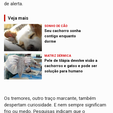
de alerta.
Veja mais
SONHO DE CÃO
Seu cachorro sonha
contigo enquanto
dorme
MATRIZ DÉRMICA
Pele de tilápia devolve visão a
cachorros e gatos e pode ser
solução para humano
Os tremores, outro traço marcante, também
despertam curiosidade. E nem sempre significam
frio ou medo. Pesquisas indicam que o