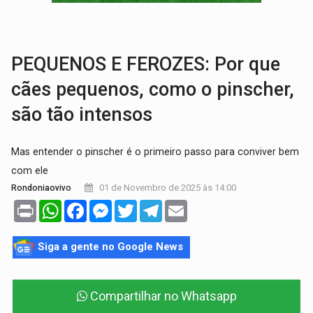
COLUNA SEMANAL:
Largada foi dada e candidatos ao Governo de RO partem 
SOB SUSPEITA:
Entrega de 286 máquinas em Rondônia coincide com investig
PEQUENOS E FEROZES: Por que
cães pequenos, como o pinscher,
são tão intensos
Mas entender o pinscher é o primeiro passo para conviver bem
com ele
01 de Novembro de 2025 às 14:00
Rondoniaovivo
Print
WhatsApp
Facebook
Messenger
Twitter
Telegram
Email
Siga a gente no Google News
Compartilhar no Whatsapp