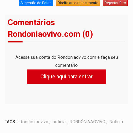
Sugestão de Pauta
Direito ao esquecimento
Reportar Erro
Comentários
Rondoniaovivo.com (0)
Acesse sua conta do Rondoniaovivo.com e faça seu
comentário
Clique aqui para entrar
TAGS :
Rondoniaovivo
,
noticia
,
RONDÔNIAAOVIVO
,
Notícia