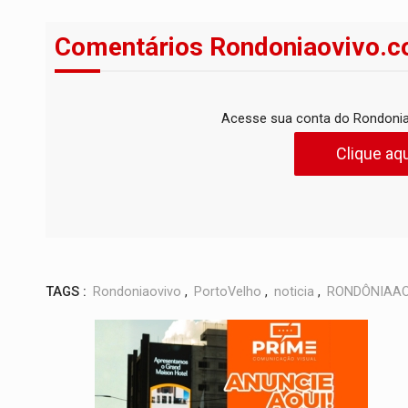
Comentários Rondoniaovivo.c
Acesse sua conta do Rondonia
Clique aqu
TAGS :
Rondoniaovivo
,
PortoVelho
,
noticia
,
RONDÔNIAAO