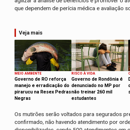
agilizar a análise de benefícios e promover o a
que dependem de perícia médica e avaliação so
Veja mais
MEIO AMBENTE
RISCO À VIDA
Governo de RO reforça
Governo de Rondônia é
manejo e erradicação do
denunciado no MP por
pirarucu na Resex Pedras
não treinar 260 mil
Negras
estudantes
Os mutirões serão voltados para segurados 
confirmado, não havendo atendimento por orde
disponibilizadas, sendo 500 atendimentos em c