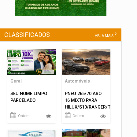
CLASSIFICADOS
VEJA MAIS
Geral
Automóveis
SEU NOME LIMPO
PNEU 265/70 ARO
PARCELADO
16 MIXTO PARA
HILUX/S10/RANGER/TRITON
ETC... MONTAGEM
Ontem
Ontem
GRATIS 599,00