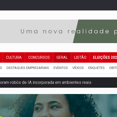
CULTURA
CONCURSOS
GERAL
LISTÃO
ELEIÇÕES 20
IS
DESTAQUES EMPRESARIAIS
EVENTOS
VÍDEOS
ENQUETES
OBIT
ram robôs de IA incorporada em ambientes reais
 explodir asteroide com bomba nuclear espacial
 traseira de caminhone Amarok
ango virou o meu jantar favorito