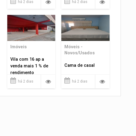
há 2 dias
há 2 dias
Imóveis
Móveis -
Novos/Usados
Vila com 16 ap a
Cama de casal
venda mais 1 % de
rendimento
há 2 dias
há 2 dias