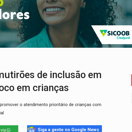
odem começar com pouco dinheiro e virar fonte de renda
nsão continental e posição estratégica na América do Sul
para quem quer morar sozinho
pécie de rã em florestas alagadas da Amazônia
Veja como consultar o aparelho antes
em prazo, mas exige atenção aos sinais
mutirões de inclusão em
foco em crianças
 promover o atendimento prioritário de crianças com
al
Siga a gente no Google News
 via