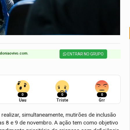
doniaovivo.com.​
ENTRAR NO GRUPO
0
0
0
Uau
Triste
Grr
i realizar, simultaneamente, mutirões de inclusão
ias 8 e 9 de novembro. A ação tem como objetivo