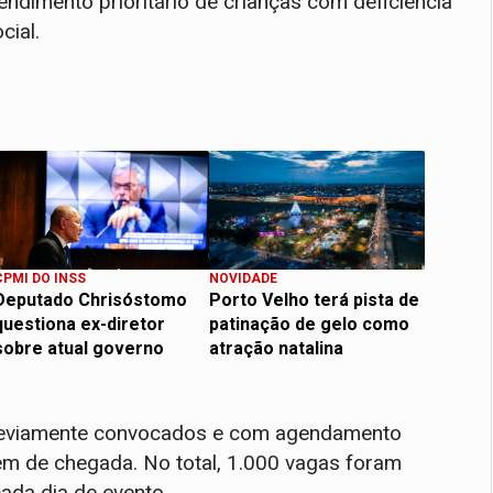
tendimento prioritário de crianças com deficiência
cial.
CPMI DO INSS
NOVIDADE
Deputado Chrisóstomo
Porto Velho terá pista de
questiona ex-diretor
patinação de gelo como
sobre atual governo
atração natalina
previamente convocados e com agendamento
m de chegada. No total, 1.000 vagas foram
ada dia de evento.