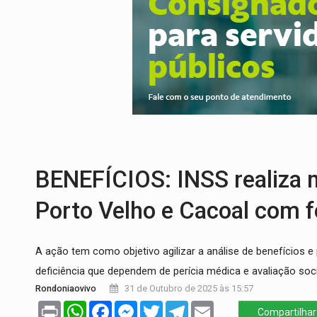
EMPREENDEDORISMO:
7 negócios que p
GIGANTE DA AMÉRICA:
Brasil reúne dime
INDEPENDÊNCIA:
10 dicas importantes 
VARCENA:
Cientistas descobrem nova es
BARGANHA:
Vai comprar celular usado? 
AMOR PERDIDO DÓI:
Luto amoroso não t
BENEFÍCIOS: INSS realiza 
Porto Velho e Cacoal com 
A ação tem como objetivo agilizar a análise de benefícios e
deficiência que dependem de perícia médica e avaliação soci
Rondoniaovivo
31 de Outubro de 2025 às 15:57
Print
WhatsApp
Facebook
Messenger
Twitter
Telegram
Email
Compartilhar