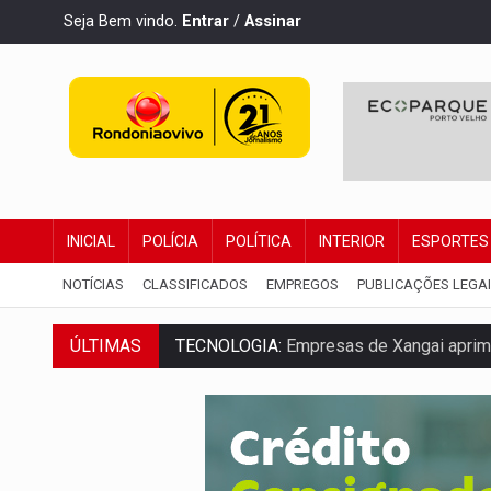
Seja Bem vindo.
Entrar
/
Assinar
INICIAL
POLÍCIA
POLÍTICA
INTERIOR
ESPORTES
NOTÍCIAS
CLASSIFICADOS
EMPREGOS
PUBLICAÇÕES LEGA
ÚLTIMAS
TECNOLOGIA:
Empresas de Xangai aprimo
PROTEGE A TERRA:
China descobre como
VÍDEO:
Motociclista morre após bater na
PARECE UM NUGGET:
Essa receita com fr