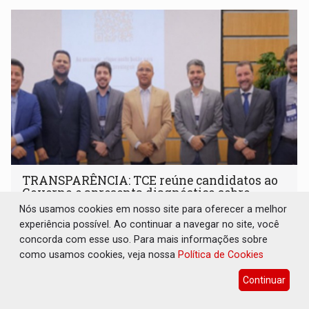
TRANSPARÊNCIA: TCE reúne candidatos ao
Governo e apresenta diagnóstico sobre
Rondônia
Nós usamos cookies em nosso site para oferecer a melhor
experiência possível. Ao continuar a navegar no site, você
Eleições 2026
08 de Agosto de 2026 às 08:15
concorda com esse uso. Para mais informações sobre
A proposta foi colocar à disposição dos postulantes
como usamos cookies, veja nossa
Política de Cookies
informações produzidas pelo controle externo
Continuar