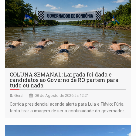
COLUNA SEMANAL: Largada foi dada e
candidatos ao Governo de RO partem para
tudo ou nada
Geral
08 de Agosto de 2026 às 12:21
Corrida presidencial acende alerta para Lula e Flávio; Fúria
tenta tirar a imagem de ser a continuidade do governador
Marcos Rocha; ex-prefeito Hildon Chaves parece ainda
não ter entrado no modo eleição; ABAV faz evento em
Porto Velho