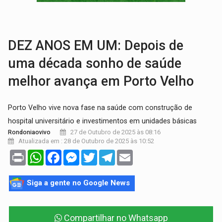
MATERIAL:
Brasil tem grandes reservas de urânio, mas produz pouco e impo
VÍDEO:
Serpente capturada na fábrica da Coca-Cola é devolvid
DEZ ANOS EM UM: Depois de
uma década sonho de saúde
melhor avança em Porto Velho
Porto Velho vive nova fase na saúde com construção de
hospital universitário e investimentos em unidades básicas
27 de Outubro de 2025 às 08:16
Rondoniaovivo
Atualizada em : 28 de Outubro de 2025 às 10:52
Print
WhatsApp
Facebook
Messenger
Twitter
Telegram
Email
Siga a gente no Google News
Compartilhar no Whatsapp