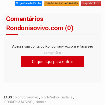
Sugestão de Pauta
Direito ao esquecimento
Reportar Erro
Comentários
Rondoniaovivo.com (0)
Acesse sua conta do Rondoniaovivo.com e faça seu
comentário
Clique aqui para entrar
TAGS :
Rondoniaovivo
,
PortoVelho
,
noticia
,
RONDÔNIAAOVIVO
,
Notícia