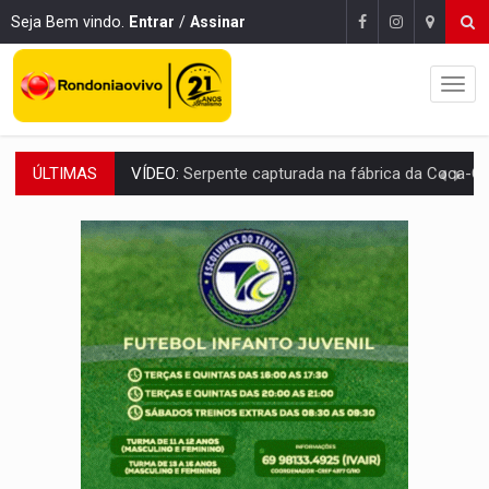
Seja Bem vindo.
Entrar
/
Assinar
ÚLTIMAS
HOMENAGEM:
Cientistas cassados pelo AI-5 se tornam pesquisadores emér
VÍDEO:
Líder religioso é preso por abusar de fiéis sob pretexto de 'pro
LEVANTAMENTO:
Brasil tem uma história marcada por guerras, revoltas e con
LAMENTÁVEL:
Mulher é encontrada morta dentro de residência e
'XANDY DO MOTOCROSS':
Pai morre em acidente na BR-364 duas semanas após condena
PESO DO VOTO:
Cinco maiores colégios eleitorais concentram 53,7% dos v
COLUNA SEMANAL:
Largada foi dada e candidatos ao Governo de RO partem 
SOB SUSPEITA:
Entrega de 286 máquinas em Rondônia coincide com investig