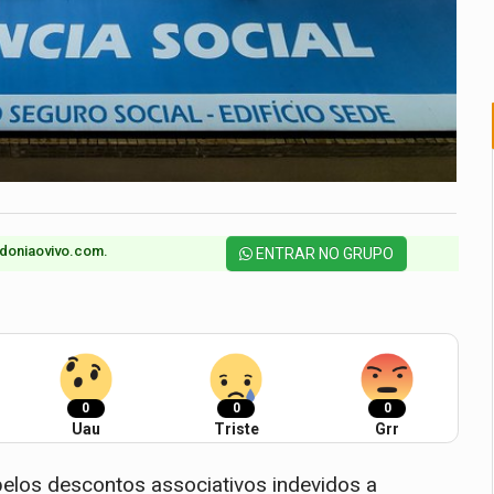
doniaovivo.com.​
ENTRAR NO GRUPO
0
0
0
Uau
Triste
Grr
elos descontos associativos indevidos a