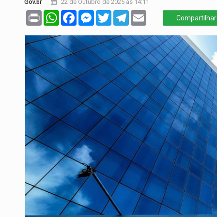
Gov.br
22 de Outubro de 2025 às 14:11
Print
WhatsApp
Facebook
Messenger
Twitter
Telegram
Email
Compartilhar