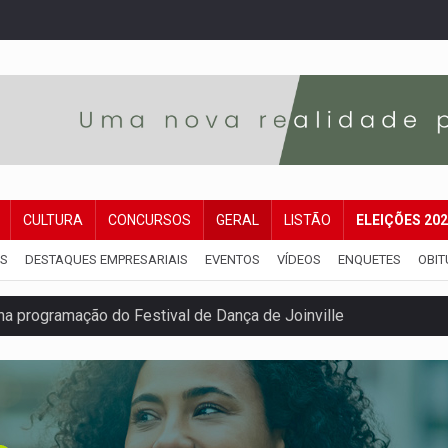
CULTURA
CONCURSOS
GERAL
LISTÃO
ELEIÇÕES 20
IS
DESTAQUES EMPRESARIAIS
EVENTOS
VÍDEOS
ENQUETES
OBIT
na programação do Festival de Dança de Joinville
rro de digitação' em declaração de patrimônio de R$ 29 mi
 pelo adicional de incentivo com efeitos retroativos
regão Eletrônico Nº 12/2026 - UASG 200095
onelada de drogas em fundo falso de caminhão