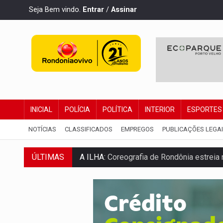
Seja Bem vindo.
Entrar
/
Assinar
INICIAL
POLÍCIA
POLÍTICA
INTERIOR
ESPORTES
NOTÍCIAS
CLASSIFICADOS
EMPREGOS
PUBLICAÇÕES LEGA
A ILHA:
Coreografia de Rondônia estreia 
ÚLTIMAS
ELEIÇÕES 2026:
Sgt. Mouza esclarece 'e
JUDICIÁRIO:
Sinjur parabeniza servidores
Publicação Legal:
AVISO DE LICITAÇÃO: P
BR-364:
Polícia apreende mais de uma t