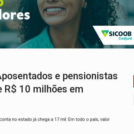
eados na promoção de dia dos Pais
bicicleta na frente de comércio
u primeiro júri popular
uposto ataque com perfis falsos no Instagram
e espera, asfalto chega ao bairro Nova Esperança
osentados e pensionistas
e R$ 10 milhões em
nta no estado já chega a 17 mil. Em todo o país, valor