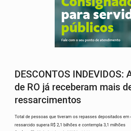
EMOCIONE:
PRESENTES: Confira os sort
VOVÔ LADRÃO:
Idoso é filmado furtando 
JUSTIÇA:
Comarca de Nova Mamoré terá se
ADAILTON FÚRIA:
Assessoria denuncia s
INFRAESTRUTURA:
Após quase 30 anos d
DESCONTOS INDEVIDOS: Ap
de RO já receberam mais d
ressarcimentos
Total de pessoas que tiveram os repasses depositados em co
ressarcido supera R$ 2,1 bilhões e contempla 3,1 milhões