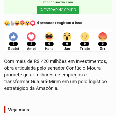
Rondoniaovivo.com.​
ENTRAR NO GRUPO
4 pessoas reagiram a isso.
2
2
0
0
0
0
Gostei
Amei
Haha
Uau
Triste
Grr
Com mais de R$ 420 milhões em investimentos,
obra articulada pelo senador Confúcio Moura
promete gerar milhares de empregos e
transformar Guajará-Mirim em um polo logístico
estratégico da Amazônia.
Veja mais