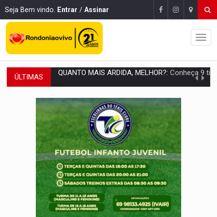
Seja Bem vindo.
Entrar
/
Assinar
ÚLTIMAS
DIA DOS PAIS:
Foragido por latrocínio é preso após levar filho de dois anos p
PECHINCHA:
STJ decide que prefeitura não deve indenizar comprador de 
CAPOTAMENTO:
Motorista causa grave acidente com HR-V e f
VÍDEO:
Falso vendedor de salgados é preso por tráfico de drogas n
BATATA-DOCE E FRANGO:
Faça esse escondidinho e me convide
BARREIRA NATURAL:
Desmate da Amazônia corta chuvas no Sul e ameaça produção
:
Anvisa libera venda de medicamentos pela Shopee, mas mantém 
MAIS RIGOR:
Nova lei endurece punição por abuso sexual contra crian