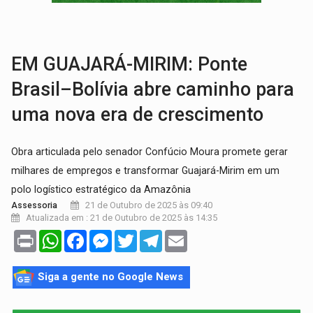
ENCERRA NESTE DOMINGO:
2ª Feira Rondônia Empreendedora chega ao último di
QUANTO MAIS ARDIDA, MELHOR?:
Conheça 9 tipos de pimenta e q
EM GUAJARÁ-MIRIM: Ponte
Brasil–Bolívia abre caminho para
uma nova era de crescimento
Obra articulada pelo senador Confúcio Moura promete gerar
milhares de empregos e transformar Guajará-Mirim em um
polo logístico estratégico da Amazônia
21 de Outubro de 2025 às 09:40
Assessoria
Atualizada em : 21 de Outubro de 2025 às 14:35
Print
WhatsApp
Facebook
Messenger
Twitter
Telegram
Email
Siga a gente no Google News