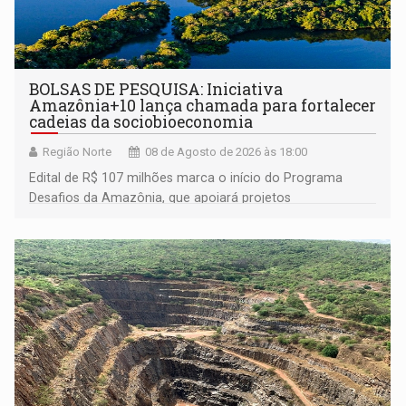
BOLSAS DE PESQUISA: Iniciativa
Amazônia+10 lança chamada para fortalecer
cadeias da sociobioeconomia
Região Norte
08 de Agosto de 2026 às 18:00
Edital de R$ 107 milhões marca o início do Programa
Desafios da Amazônia, que apoiará projetos
desenvolvidos por redes de pesquisa e inovação. A
submissão de pré-propostas poderá ser feita até 1º de
setembro