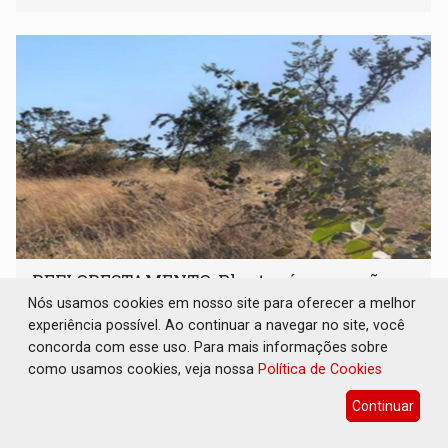
solicitações frequentes de antecipação salarial
REFLORESTAMENTO: Plantar árvores não
será mais suficiente para comprovar área
Nós usamos cookies em nosso site para oferecer a melhor
recuperado
experiência possível. Ao continuar a navegar no site, você
concorda com esse uso. Para mais informações sobre
Brasil e Mundo
08 de Agosto de 2026 às 20:00
como usamos cookies, veja nossa
Política de Cookies
O modelo analisa os resultados ecológicos observados
diretamente no campo
Continuar