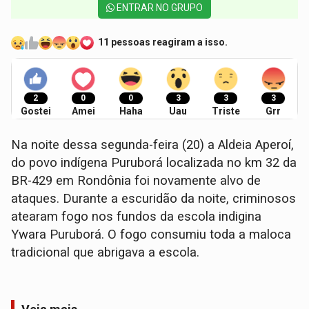
ENTRAR NO GRUPO
11 pessoas reagiram a isso.
2
0
0
3
3
3
Gostei
Amei
Haha
Uau
Triste
Grr
Na noite dessa segunda-feira (20) a Aldeia Aperoí,
do povo indígena Puruborá localizada no km 32 da
BR-429 em Rondônia foi novamente alvo de
ataques. Durante a escuridão da noite, criminosos
atearam fogo nos fundos da escola indigina
Ywara Puruborá. O fogo consumiu toda a maloca
tradicional que abrigava a escola.