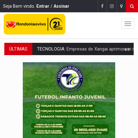
Seja Bem vindo.
Entrar
/
Assinar
ÚLTIMAS
PROTEGE A TERRA:
China descobre como explodir asteroide com bomba n
VÍDEO:
Motociclista morre após bater na traseira de camin
PARECE UM NUGGET:
Essa receita com frango virou o meu ja
EMPREENDEDORISMO:
7 negócios que podem começar com pouco dinheiro e vi
GIGANTE DA AMÉRICA:
Brasil reúne dimensão continental e posição estratégic
INDEPENDÊNCIA:
10 dicas importantes para quem quer mo
VARCENA:
Cientistas descobrem nova espécie de rã em florestas alagada
BARGANHA:
Vai comprar celular usado? Veja como consultar o a