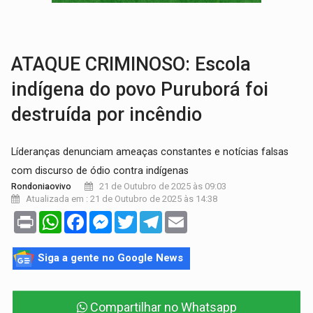
AMOR PERDIDO DÓI:
Luto amoroso não tem prazo, mas exige aten
TECNOLOGIA:
Empresas de Xangai aprimoram robôs de IA incorporada em 
ATAQUE CRIMINOSO: Escola
indígena do povo Puruborá foi
destruída por incêndio
Líderanças denunciam ameaças constantes e notícias falsas
com discurso de ódio contra indígenas
21 de Outubro de 2025 às 09:03
Rondoniaovivo
Atualizada em : 21 de Outubro de 2025 às 14:38
Print
WhatsApp
Facebook
Messenger
Twitter
Telegram
Email
Siga a gente no Google News
Compartilhar no Whatsapp