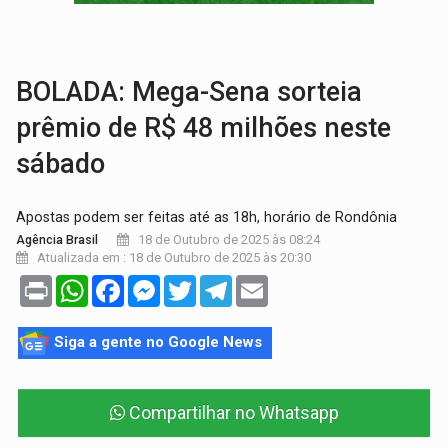
VÍDEO:
Armado com machado, homem ameaça matar sobrinha grávida e com
TRIBUNAL DO CRIME:
Homem é espancado por facção criminosa 
BOLADA: Mega-Sena sorteia
prêmio de R$ 48 milhões neste
sábado
Apostas podem ser feitas até as 18h, horário de Rondônia
18 de Outubro de 2025 às 08:24
Agência Brasil
Atualizada em : 18 de Outubro de 2025 às 20:30
Print
WhatsApp
Facebook
Messenger
Twitter
Telegram
Email
Siga a gente no Google News
Compartilhar no Whatsapp