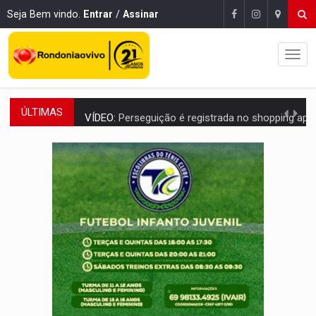
Seja Bem vindo.
Entrar
/
Assinar
ÚLTIMAS
VÍDEO:
Perseguição é registrada no shopping após colombiana furtar ce
LUDOPATIA:
Apostas online começam a afetar produtividade e rotina
REFLORESTAMENTO:
Plantar árvores não será mais suficiente para comprov
OVNIS NA LUA:
Cientistas alertam para possível base secreta no satélite n
ACABOU COM PEUGEOT:
Incêndio destrói carro que era rebocado para oficina no
VÍDEO:
Ladrão é filmado furtando moto na frente do bar 
BOLSAS DE PESQUISA:
Iniciativa Amazônia+10 lança chamada para fortalecer cadeia
MATERIAL:
Brasil tem grandes reservas de urânio, mas produz pouco e impo