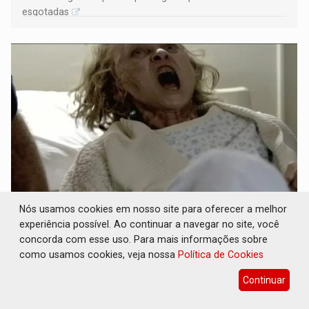
esgotadas
Nós usamos cookies em nosso site para oferecer a melhor
POSSESSÃO DE DEBORAH LOGAN: Terror
mistura mistério e filmagens quase reais –
experiência possível. Ao continuar a navegar no site, você
Por Marcos Souza
concorda com esse uso. Para mais informações sobre
como usamos cookies, veja nossa
Política de Cookies
Cultura
08 de Agosto de 2026 às 08:30
Continuar
Filme foi produzido pelo diretor principal da saga dos X
Men nos cinemas