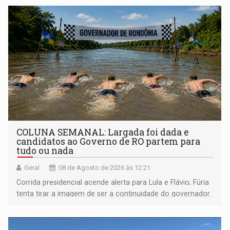
COLUNA SEMANAL: Largada foi dada e
candidatos ao Governo de RO partem para
tudo ou nada
Geral
08 de Agosto de 2026 às 12:21
Corrida presidencial acende alerta para Lula e Flávio; Fúria
tenta tirar a imagem de ser a continuidade do governador
Marcos Rocha; ex-prefeito Hildon Chaves parece ainda
não ter entrado no modo eleição; ABAV faz evento em
Porto Velho