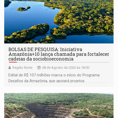
BOLSAS DE PESQUISA: Iniciativa
Amazônia+10 lança chamada para fortalecer
cadeias da sociobioeconomia
Região Norte
08 de Agosto de 2026 às 18:00
Edital de R$ 107 milhões marca o início do Programa
Desafios da Amazônia, que apoiará projetos
desenvolvidos por redes de pesquisa e inovação. A
submissão de pré-propostas poderá ser feita até 1º de
setembro