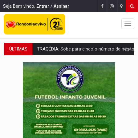
Seja Bem vindo.
Entrar
/
Assinar
ÚLTIMAS
TRANSPORTE DE ARROZ:
MPF assegura cumprimento da legislação sobre transporte d
DEEPFAKE:
Sancionada lei contra violência sexual infantil na inte
COLEGIADO:
Brasil e Rússia discutem energia nuclear, defesa e ciênc
URGENTE:
Colisão entre caminhão e carro deixa quatro mortos e um em est
ENCONTRO:
Amazônia Negra ganha projeção nacional com participação de M
PREVISÃO:
Porto Velho tem chances de chuvas isoladas nesta se
SINDICATOS UNIDOS:
Assembleia Geral delibera greve da educação municip
PROCESSO SELETIVO:
Rondoniaovivo abre oficina de Comunicação com oportunidade