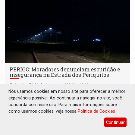
PERIGO: Moradores denunciam escuridão e
insegurança na Estrada dos Periquitos
Geral
06 de Agosto de 2026 às 15:11
Nós usamos cookies em nosso site para oferecer a melhor
Furtos recorrentes de fiação elétrica e vegetação alta
experiência possível. Ao continuar a navegar no site, você
expõem trabalhadores e pedestres a riscos no período
concorda com esse uso. Para mais informações sobre
noturno e de madrugada
como usamos cookies, veja nossa
Política de Cookies
Continuar