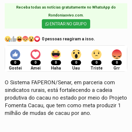
Receba todas as notícias gratuitamente no WhatsApp do
Rondoniaovivo.com.​
ENTRAR NO GRUPO
0 pessoas reagiram a isso.
0
0
0
0
0
0
Gostei
Amei
Haha
Uau
Triste
Grr
O Sistema FAPERON/Senar, em parceria com
sindicatos rurais, está fortalecendo a cadeia
produtiva do cacau no estado por meio do Projeto
Fomenta Cacau, que tem como meta produzir 1
milhão de mudas de cacau por ano.