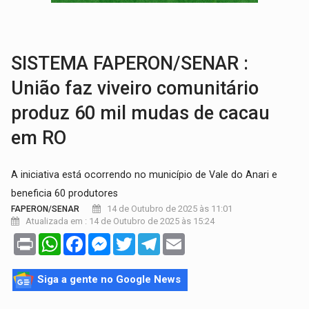
BRASIL CONTRA O CRIME:
Acusado de guardar armas de facção é preso com rev
TRAGÉDIA:
Sobe para cinco o número de mortos em colisão entre carreta e Fia
SISTEMA FAPERON/SENAR :
União faz viveiro comunitário
produz 60 mil mudas de cacau
em RO
A iniciativa está ocorrendo no município de Vale do Anari e
beneficia 60 produtores
14 de Outubro de 2025 às 11:01
FAPERON/SENAR
Atualizada em : 14 de Outubro de 2025 às 15:24
Print
WhatsApp
Facebook
Messenger
Twitter
Telegram
Email
Siga a gente no Google News