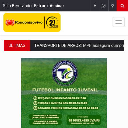
Seja Bem vindo.
Entrar
/
Assinar
ÚLTIMAS
DEEPFAKE:
Sancionada lei contra violência sexual infantil na inte
COLEGIADO:
Brasil e Rússia discutem energia nuclear, defesa e ciênc
URGENTE:
Colisão entre caminhão e carro deixa quatro mortos e um em est
ENCONTRO:
Amazônia Negra ganha projeção nacional com participação de M
PREVISÃO:
Porto Velho tem chances de chuvas isoladas nesta se
SINDICATOS UNIDOS:
Assembleia Geral delibera greve da educação municip
PROCESSO SELETIVO:
Rondoniaovivo abre oficina de Comunicação com oportunidade
AGOSTO LILÁS:
MPRO lança de portal e promove reflexão sobre trajetória da Le