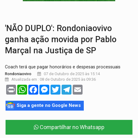
TRAGÉDIA:
Sobe para cinco o número de mortos em colisão entre carreta e Fia
TRANSPORTE DE ARROZ:
MPF assegura cumprimento da legislação sobre transporte d
'NÃO DUPLO': Rondoniaovivo
ganha ação movida por Pablo
Marçal na Justiça de SP
Coach terá que pagar honorários e despesas processuais
07 de Outubro de 2025 às 15:14
Rondoniaovivo
Atualizada em : 08 de Outubro de 2025 às 09:36
Print
WhatsApp
Facebook
Messenger
Twitter
Telegram
Email
Siga a gente no Google News
Compartilhar no Whatsapp