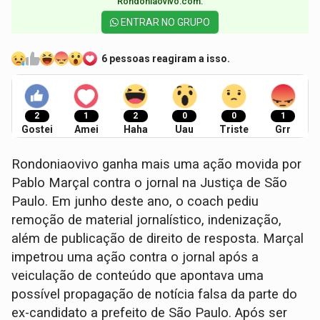
Rondoniaovivo.com.​
ENTRAR NO GRUPO
6 pessoas reagiram a isso.
2
1
2
0
0
1
Gostei
Amei
Haha
Uau
Triste
Grr
Rondoniaovivo ganha mais uma ação movida por
Pablo Marçal contra o jornal na Justiça de São
Paulo. Em junho deste ano, o coach pediu
remoção de material jornalístico, indenização,
além de publicação de direito de resposta. Marçal
impetrou uma ação contra o jornal após a
veiculação de conteúdo que apontava uma
possível propagação de notícia falsa da parte do
ex-candidato a prefeito de São Paulo. Após ser