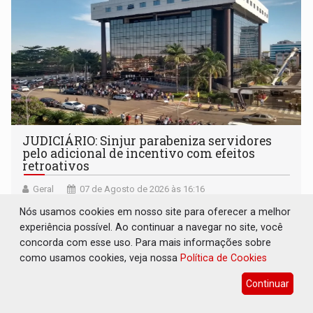
JUDICIÁRIO: Sinjur parabeniza servidores
pelo adicional de incentivo com efeitos
retroativos
Geral
07 de Agosto de 2026 às 16:16
Sinjur reforça o compromisso de acompanhar de perto o
Nós usamos cookies em nosso site para oferecer a melhor
cumprimento dos prazos determinados pelo CNJ
experiência possível. Ao continuar a navegar no site, você
concorda com esse uso. Para mais informações sobre
como usamos cookies, veja nossa
Política de Cookies
Continuar