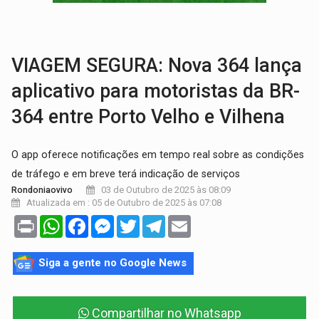
COLUNA SEMANAL:
Largada foi dada e candidatos ao Governo de RO partem 
SOB SUSPEITA:
Entrega de 286 máquinas em Rondônia coincide com investig
VIAGEM SEGURA: Nova 364 lança
aplicativo para motoristas da BR-
364 entre Porto Velho e Vilhena
O app oferece notificações em tempo real sobre as condições
de tráfego e em breve terá indicação de serviços
03 de Outubro de 2025 às 08:09
Rondoniaovivo
Atualizada em : 05 de Outubro de 2025 às 07:08
Print
WhatsApp
Facebook
Messenger
Twitter
Telegram
Email
Siga a gente no Google News
Compartilhar no Whatsapp