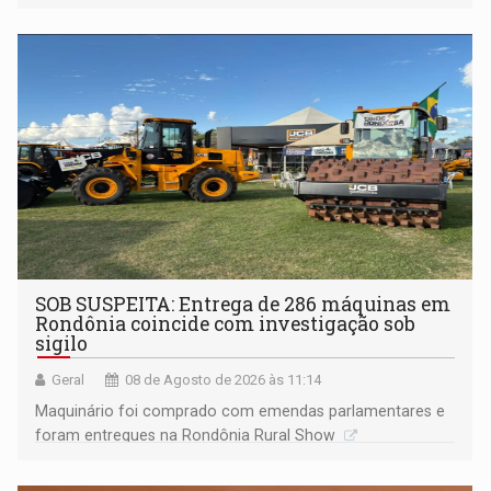
Marcos Rocha; ex-prefeito Hildon Chaves parece ainda
não ter entrado no modo eleição; ABAV faz evento em
Porto Velho
SOB SUSPEITA: Entrega de 286 máquinas em
Rondônia coincide com investigação sob
sigilo
Geral
08 de Agosto de 2026 às 11:14
Maquinário foi comprado com emendas parlamentares e
foram entregues na Rondônia Rural Show