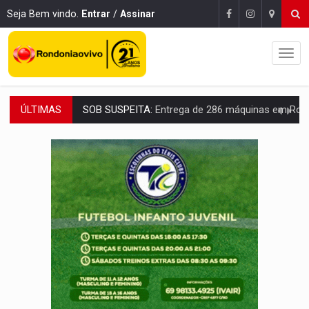
Seja Bem vindo.
Entrar
/
Assinar
ÚLTIMAS
ARTIGO:
Reter até 50% no distrato imobiliário é legal, mas não pode 
DO HOSPITAL AO CAMPO:
Veja as mais de 200 ações de Marcos Rogé
EXPANSÃO:
Grupo Nova Era amplia presença em PVH e transforma Aramix em
ROTA GLOBAL:
PCC amplia presença internacional e transforma Brasil em cor
CONEXÃO RONDONIAOVIVO:
Museólogo Antônio Ocampo conduz a história de uma
EXTENSÃO DE DANOS:
Ferroviários pedem ao Iphan recuperação de área atingid
VARIANDO O CARDÁPIO:
Veja essa receita de carne assada para o a
PREJUÍZO AOS ESTUDANTES:
Greve dos professores em PVH é considerada 