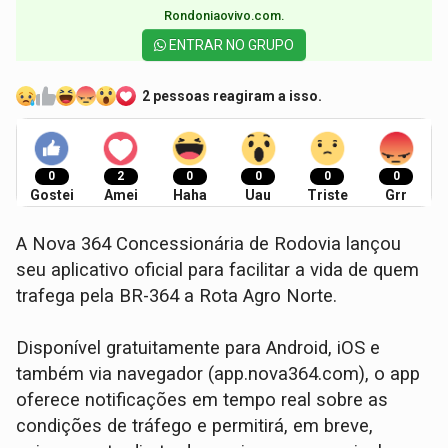
Rondoniaovivo.com.​
ENTRAR NO GRUPO
2 pessoas reagiram a isso.
0
2
0
0
0
0
Gostei
Amei
Haha
Uau
Triste
Grr
A Nova 364 Concessionária de Rodovia lançou
seu aplicativo oficial para facilitar a vida de quem
trafega pela BR-364 a Rota Agro Norte.
Disponível gratuitamente para Android, iOS e
também via navegador (app.nova364.com), o app
oferece notificações em tempo real sobre as
condições de tráfego e permitirá, em breve,